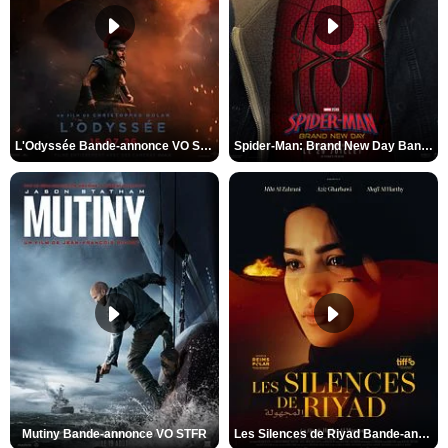
L'Odyssée Bande-annonce VO STFR
Spider-Man: Brand New Day Bande-annonce VO STFR
Mutiny Bande-annonce VO STFR
Les Silences de Riyad Bande-annonce VO STFR