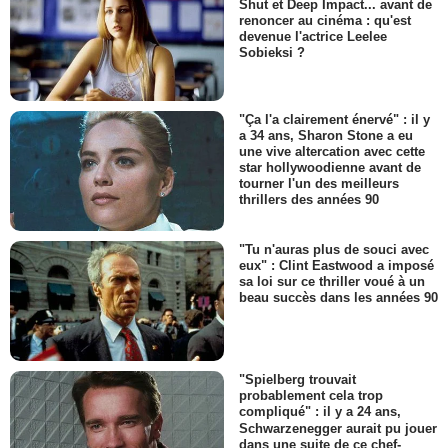
Shut et Deep Impact... avant de
renoncer au cinéma : qu'est
devenue l'actrice Leelee
Sobieksi ?
"Ça l'a clairement énervé" : il y
a 34 ans, Sharon Stone a eu
une vive altercation avec cette
star hollywoodienne avant de
tourner l'un des meilleurs
thrillers des années 90
"Tu n'auras plus de souci avec
eux" : Clint Eastwood a imposé
sa loi sur ce thriller voué à un
beau succès dans les années 90
"Spielberg trouvait
probablement cela trop
compliqué" : il y a 24 ans,
Schwarzenegger aurait pu jouer
dans une suite de ce chef-