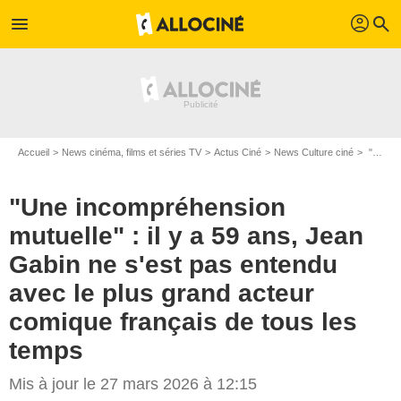
profil
menu
search
Accueil
News cinéma, films et séries TV
Actus Ciné
News Culture ciné
"Une incompréhension mutuelle" : il y a 59 ans, Jean Gabin ne s'est pas entendu avec le plus grand acteur comique français de tous les temps
"Une incompréhension
mutuelle" : il y a 59 ans, Jean
Gabin ne s'est pas entendu
avec le plus grand acteur
comique français de tous les
temps
Mis à jour le 27 mars 2026 à 12:15