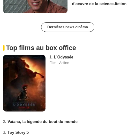
d'oeuvre de la science-fiction
Dernières news cinéma
Top films au box office
1.
L'Odyssée
Film - Action
2.
Vaiana, la légende du bout du monde
3.
Toy Story 5