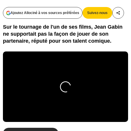
Ajoutez Allociné à vos sources préférées
Suivez-nous
Partag
Sur le tournage de l'un de ses films, Jean Gabin
ne supportait pas la façon de jouer de son
partenaire, réputé pour son talent comique.