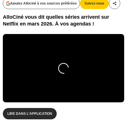
Ajoutez Allociné à vos sources préférées
Suivez-nous
Partag
AlloCiné vous dit quelles séries arrivent sur
Netflix en mars 2026. À vos agendas !
LIRE DANS L'APPLICATION