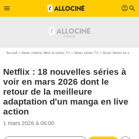
profil
menu
search
Accueil
News cinéma, films et séries TV
News séries TV
Actus Séries en streaming
Netflix : 18 nouvelles séries à
voir en mars 2026 dont le
retour de la meilleure
adaptation d'un manga en live
action
1 mars 2026 à 06:00