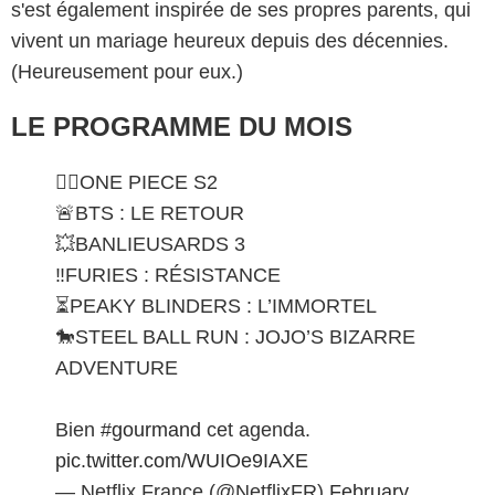
s'est également inspirée de ses propres parents, qui
vivent un mariage heureux depuis des décennies.
(Heureusement pour eux.)
LE PROGRAMME DU MOIS
🏴‍☠️ONE PIECE S2
🚨BTS : LE RETOUR
💥BANLIEUSARDS 3
‼️FURIES : RÉSISTANCE
⏳PEAKY BLINDERS : L’IMMORTEL
🐎STEEL BALL RUN : JOJO’S BIZARRE
ADVENTURE
Bien
#gourmand
cet agenda.
pic.twitter.com/WUIOe9IAXE
— Netflix France (@NetflixFR)
February