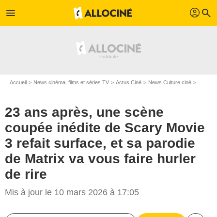
profil
menu
search
Accueil
News cinéma, films et séries TV
Actus Ciné
News Culture ciné
23 ans après, une scène coupée inédite de Scary Movie 3 refait surface, et sa parodie de Matrix va vous faire hurler de rire
23 ans après, une scène
coupée inédite de Scary Movie
3 refait surface, et sa parodie
de Matrix va vous faire hurler
de rire
Mis à jour le 10 mars 2026 à 17:05