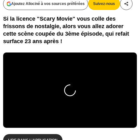
Ajoutez Allociné à vos sources préférées
Suivez-nous
Partag
Si la licence "Scary Movie" vous colle des
frissons de nostalgie, alors vous allez adorer
cette scène coupée du 3ème épisode, qui refait
surface 23 ans après !