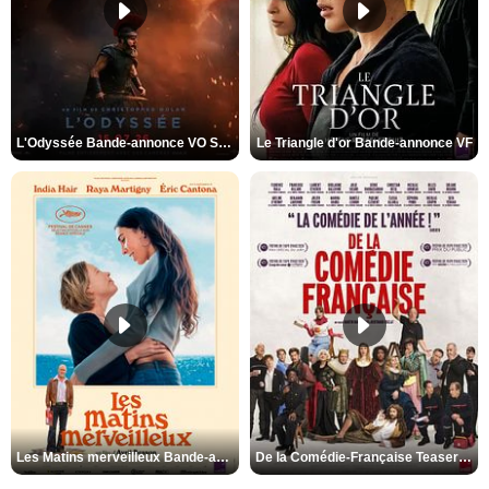
L'Odyssée Bande-annonce VO STFR
Le Triangle d'or Bande-annonce VF
Les Matins merveilleux Bande-annonce VF
De la Comédie-Française Teaser VF