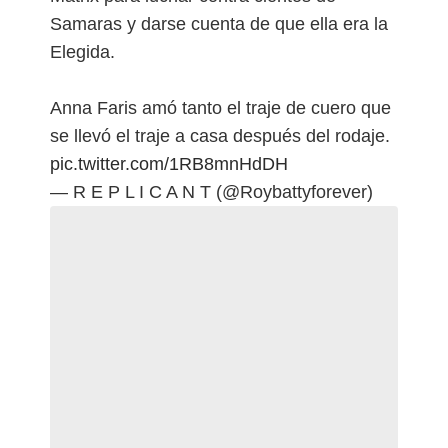
Samaras y darse cuenta de que ella era la
Elegida.
Anna Faris amó tanto el traje de cuero que
se llevó el traje a casa después del rodaje.
pic.twitter.com/1RB8mnHdDH
— R E P L I C A N T (@Roybattyforever)