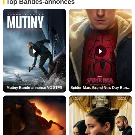
Top Bandes-annonces
Mutiny Bande-annonce VO STFR
Spider-Man: Brand New Day Bande-annonce VO STFR