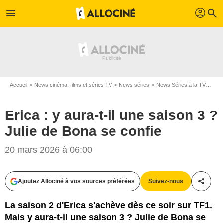
profil
menu
search
Accueil
News cinéma, films et séries TV
News séries
News Séries à la TV
Eric
Erica : y aura-t-il une saison 3 ?
Julie de Bona se confie
20 mars 2026 à 06:00
Ajoutez Allociné à vos sources préférées
Suivez-nous
Partag
La saison 2 d'Erica s'achève dès ce soir sur TF1.
Mais y aura-t-il une saison 3 ? Julie de Bona se