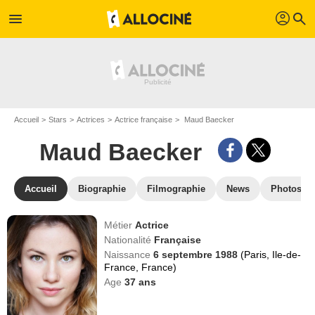
profil
menu
search
Accueil
Stars
Actrices
Actrice française
Maud Baecker
Maud Baecker
Accueil
Biographie
Filmographie
News
Photos
Métier
Actrice
Nationalité
Française
Naissance
6 septembre 1988
(Paris, Ile-de-
France, France)
Age
37
ans