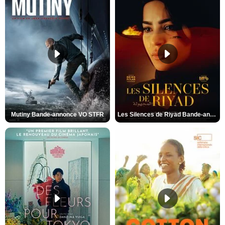
Mutiny Bande-annonce VO STFR
Les Silences de Riyad Bande-annonce VO STFR