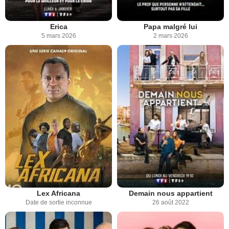
Erica
Papa malgré lui
5 mars 2026
2 mars 2026
Lex Africana
Demain nous appartient
Date de sortie inconnue
26 août 2022