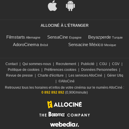
ALLOCINÉ À L'ÉTRANGER
Filmstarts
SensaCine
Beyazperde
Allemagne
Espagne
Turquie
AdoroCinema
Sensacine México
Brésil
Mexique
Contact
|
Qui sommes-nous
|
Recrutement
|
Publicité
|
CGU
|
CGV
|
Politique de cookies
|
Préférences cookies
|
Données Personnelles
|
Revue de presse
|
Charte d'écriture
|
Les services AlloCiné
|
Gérer Utiq
|
©AlloCiné
Retrouvez tous les horaires et infos de votre cinéma sur le numéro AlloCiné :
0 892 892 892
(0,90€/minute)