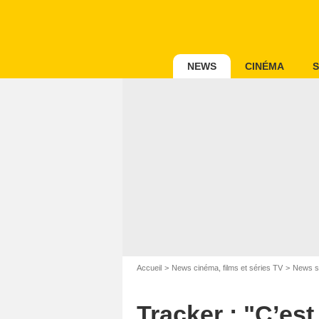
NEWS
CINÉMA
S
Accueil
News cinéma, films et séries TV
News s
Tracker : "C’es