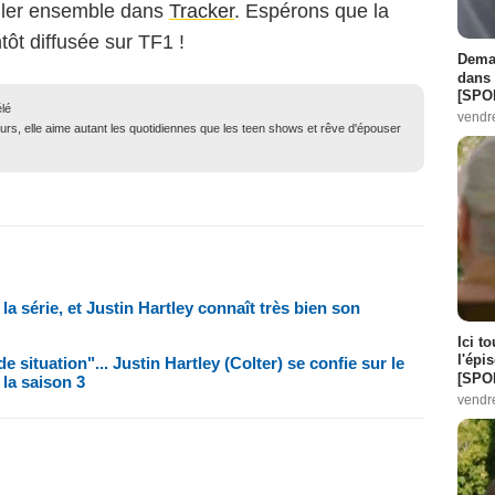
ller ensemble dans
Tracker
. Espérons que la
tôt diffusée sur TF1 !
Demai
dans 
[SPO
élé
vendr
urs, elle aime autant les quotidiennes que les teen shows et rêve d'épouser
la série, et Justin Hartley connaît très bien son
Ici t
l'épi
e situation"... Justin Hartley (Colter) se confie sur le
[SPO
la saison 3
vendr