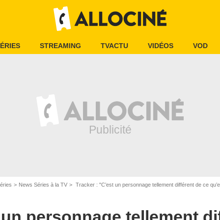
ÉRIES
STREAMING
TVACTU
VIDÉOS
VOD
éries
News Séries à la TV
Tracker : "C’est un personnage tellement différent de ce qu’elle est dans la vie"… Ju
t un personnage tellement di