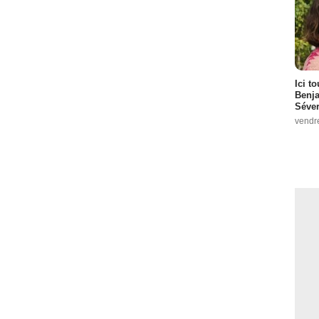
Ici t
Benj
Séver
vendr