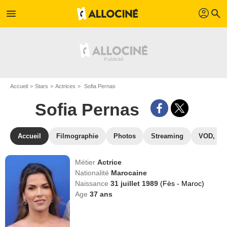
profil
menu
search
Accueil
Stars
Actrices
Sofia Pernas
Sofia Pernas
Accueil
Filmographie
Photos
Streaming
VOD, DV
Métier
Actrice
Nationalité
Marocaine
Naissance
31 juillet 1989
(Fès - Maroc)
Age
37
ans