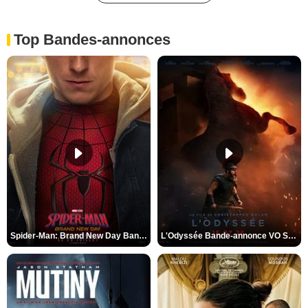
Top Bandes-annonces
Spider-Man: Brand New Day Bande-annonce VO STFR
L'Odyssée Bande-annonce VO STFR