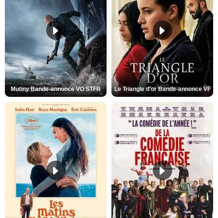
Mutiny Bande-annonce VO STFR
Le Triangle d'or Bande-annonce VF