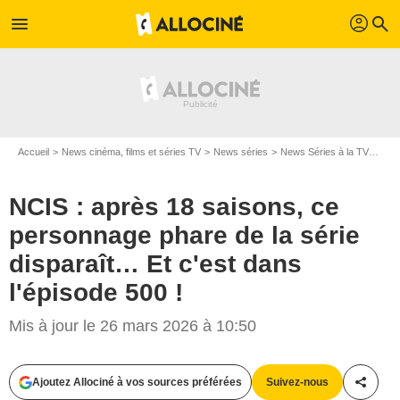
profil
menu
search
Accueil
News cinéma, films et séries TV
News séries
News Séries à la TV
NCIS
NCIS : après 18 saisons, ce
personnage phare de la série
disparaît… Et c'est dans
l'épisode 500 !
Mis à jour le 26 mars 2026 à 10:50
Ajoutez Allociné à vos sources préférées
Suivez-nous
Partag