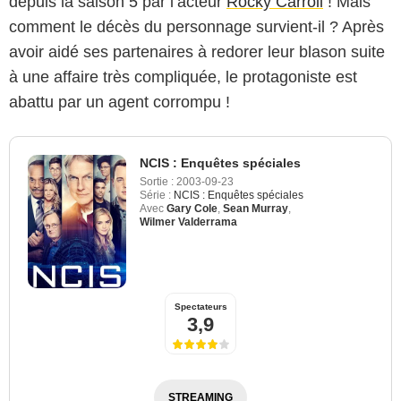
depuis la saison 5 par l’acteur
Rocky Carroll
! Mais
comment le décès du personnage survient-il ? Après
avoir aidé ses partenaires à redorer leur blason suite
à une affaire très compliquée, le protagoniste est
abattu par un agent corrompu !
NCIS : Enquêtes spéciales
Sortie :
2003-09-23
Série :
NCIS : Enquêtes spéciales
Avec
Gary Cole
,
Sean Murray
,
Wilmer Valderrama
Spectateurs
3,9
STREAMING