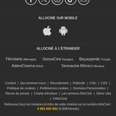
ALLOCINÉ SUR MOBILE
ALLOCINÉ À L'ÉTRANGER
Filmstarts
SensaCine
Beyazperde
Allemagne
Espagne
Turquie
AdoroCinema
Sensacine México
Brésil
Mexique
Contact
|
Qui sommes-nous
|
Recrutement
|
Publicité
|
CGU
|
CGV
|
Politique de cookies
|
Préférences cookies
|
Données Personnelles
|
Revue de presse
|
Charte d'écriture
|
Les services AlloCiné
|
Gérer Utiq
|
©AlloCiné
Retrouvez tous les horaires et infos de votre cinéma sur le numéro AlloCiné :
0 892 892 892
(0,90€/minute)