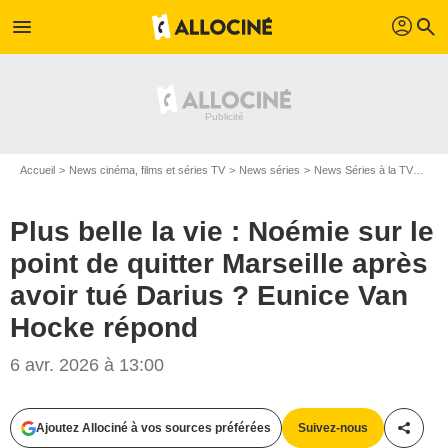
profil
menu
search
Accueil
News cinéma, films et séries TV
News séries
News Séries à la TV
Plus
Plus belle la vie : Noémie sur le
point de quitter Marseille après
avoir tué Darius ? Eunice Van
Hocke répond
6 avr. 2026 à 13:00
Ajoutez Allociné à vos sources préférées
Suivez-nous
Partag