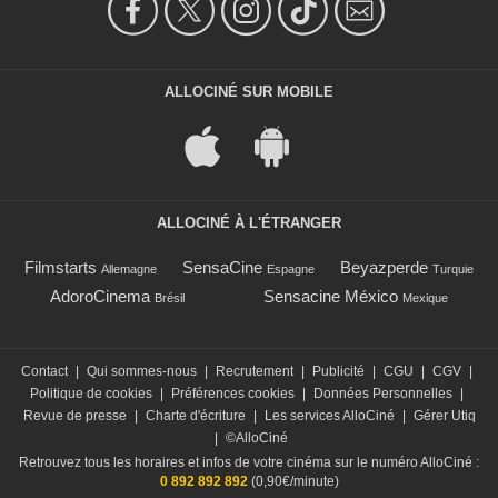
ALLOCINÉ SUR MOBILE
ALLOCINÉ À L'ÉTRANGER
Filmstarts
SensaCine
Beyazperde
Allemagne
Espagne
Turquie
AdoroCinema
Sensacine México
Brésil
Mexique
Contact
|
Qui sommes-nous
|
Recrutement
|
Publicité
|
CGU
|
CGV
|
Politique de cookies
|
Préférences cookies
|
Données Personnelles
|
Revue de presse
|
Charte d'écriture
|
Les services AlloCiné
|
Gérer Utiq
|
©AlloCiné
Retrouvez tous les horaires et infos de votre cinéma sur le numéro AlloCiné :
0 892 892 892
(0,90€/minute)