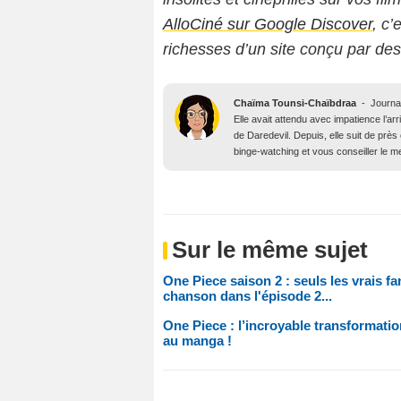
AlloCiné sur Google Discover
, c’
richesses d’un site conçu par de
Chaïma Tounsi-Chaïbdraa
-
Journa
Elle avait attendu avec impatience l’arr
de Daredevil. Depuis, elle suit de prè
binge-watching et vous conseiller le me
Sur le même sujet
One Piece saison 2 : seuls les vrais fa
chanson dans l'épisode 2...
One Piece : l’incroyable transformation
au manga !