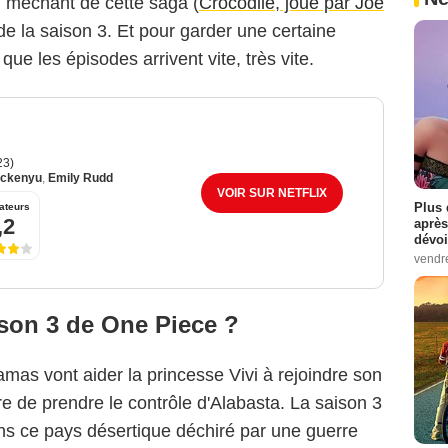
d méchant de cette saga (
Crocodile, joué par Joe
 de la saison 3. Et pour garder une certaine
t que les épisodes arrivent vite, très vite.
23)
ckenyu
,
Emily Rudd
VOIR SUR NETFLIX
Plus 
ateurs
,2
après
dévoi
vendr
ison 3 de One Piece ?
as vont aider la princesse Vivi à rejoindre son
e de prendre le contrôle d'Alabasta. La saison 3
ns ce pays désertique déchiré par une guerre