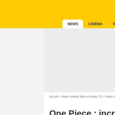
NEWS
CINÉMA
S
Accueil
News cinéma, films et séries TV
News s
One Piece : incr