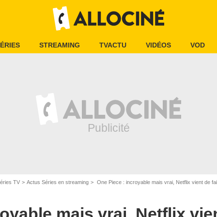
ÉRIES
STREAMING
TVACTU
VIDÉOS
VOD
éries TV
Actus Séries en streaming
One Piece : incroyable mais vrai, Netflix vient de f
oyable mais vrai, Netflix vie