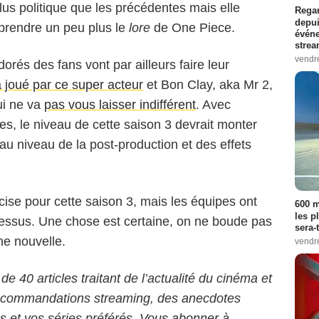
plus politique que les précédentes mais elle
Regar
depui
prendre un peu plus le
lore
de One Piece.
événe
strea
vendr
orés des fans vont par ailleurs faire leur
a joué par ce super acteur
et Bon Clay, aka Mr 2,
i ne va
pas vous laisser indifférent
. Avec
es, le niveau de cette saison 3 devrait monter
 au niveau de la post-production et des effets
cise pour cette saison 3, mais les équipes ont
600 m
les p
dessus. Une chose est certaine, on ne boude pas
sera-
nne nouvelle.
vendr
 de 40 articles traitant de l’actualité du cinéma et
 recommandations streaming, des anecdotes
ms et vos séries préférés.
Vous abonner à