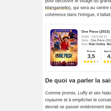
pour découvrir le visage du gran
Manganiello
), qui sera au centre
cohérence dans l'intrigue, il fallai
One Piece (2023)
Sortie :
2023-08-31
Série :
One Piece (20
Avec
Iñaki Godoy
,
Ma
Presse
Spect
3,5
4
De quoi va parler la sa
Comme promis, Luffy et ses Nakam
royaume et à empêcher le corsair
devrait se passer entièrement da