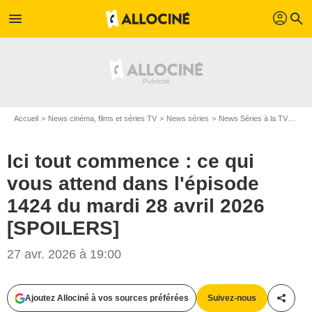
profil
menu
search
Accueil
News cinéma, films et séries TV
News séries
News Séries à la TV
Ici 
Ici tout commence : ce qui
vous attend dans l'épisode
1424 du mardi 28 avril 2026
[SPOILERS]
27 avr. 2026 à 19:00
Ajoutez Allociné à vos sources préférées
Suivez-nous
Partag