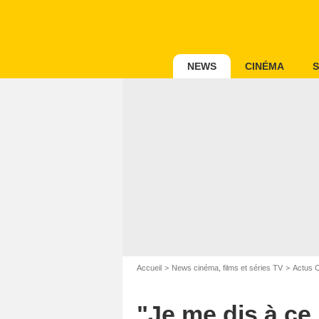
NEWS
CINÉMA
S
Accueil
News cinéma, films et séries TV
Actus 
"Je me dis à ce 