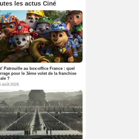
utes les actus Ciné
t' Patrouille au box-office France : quel
rage pour le 3ème volet de la franchise
iale ?
6 août 2026