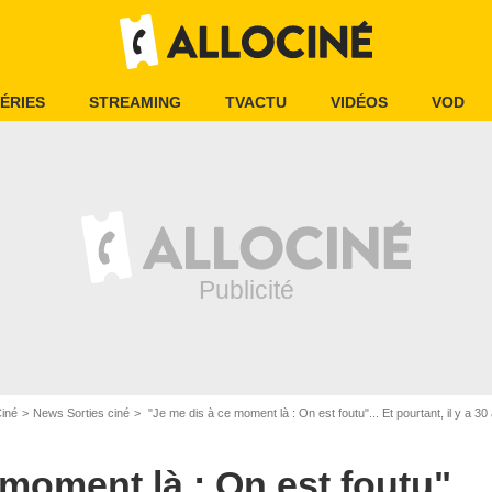
ÉRIES
STREAMING
TVACTU
VIDÉOS
VOD
Ciné
News Sorties ciné
"Je me dis à ce moment là : On est foutu"... Et pourtant, il y a 30 ans, ce rôle
moment là : On est foutu"... 