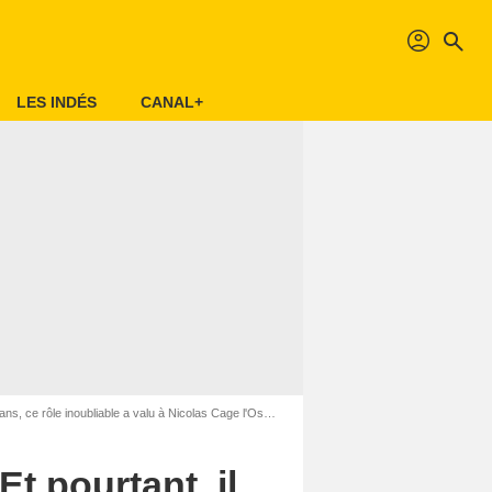
profil
search
LES INDÉS
CANAL+
 inoubliable a valu à Nicolas Cage l'Oscar du Meilleur acteur
Et pourtant, il