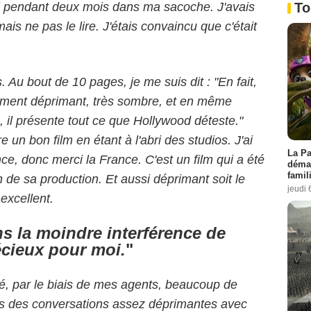
To
oi pendant deux mois dans ma sacoche. J'avais
 mais ne pas le lire. J'étais convaincu que c'était
 Au bout de 10 pages, je me suis dit : "En fait,
aitement déprimant, très sombre, et en même
, il présente tout ce que Hollywood déteste."
e un bon film en étant à l'abri des studios. J'ai
La Pa
e, donc merci la France. C'est un film qui a été
démar
famil
in de sa production.
Et aussi déprimant soit le
jeudi 
 excellent.
ans la moindre interférence de
récieux pour moi.
"
é, par le biais de mes agents, beaucoup de
avais des conversations assez déprimantes avec