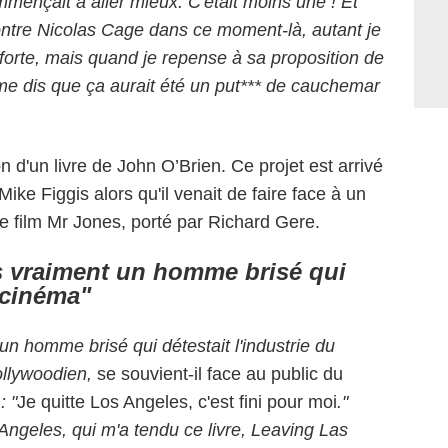
mmençait à aller mieux. C'était moins une ! Et
contre Nicolas Cage dans ce moment-là, autant je
forte, mais quand je repense à sa proposition de
je me dis que ça aurait été un put*** de cauchemar
 d'un livre de John O’Brien. Ce projet est arrivé
ike Figgis alors qu'il venait de faire face à un
e film Mr Jones, porté par Richard Gere.
is vraiment un homme brisé qui
u cinéma"
un homme brisé qui détestait l'industrie du
ollywoodien,
se souvient-il face au public du
: "
Je quitte Los Angeles, c'est fini pour moi
."
 Angeles, qui m'a tendu ce livre, Leaving Las