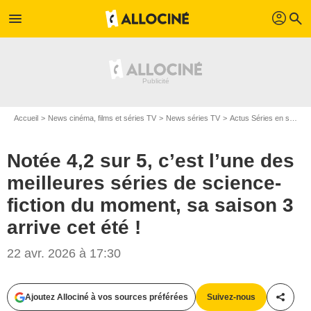
profil
menu
search
Accueil
News cinéma, films et séries TV
News séries TV
Actus Séries en streaming
Notée 4,2 sur 5, c’est l’une des
meilleures séries de science-
fiction du moment, sa saison 3
arrive cet été !
22 avr. 2026 à 17:30
Ajoutez Allociné à vos sources préférées
Suivez-nous
Partag