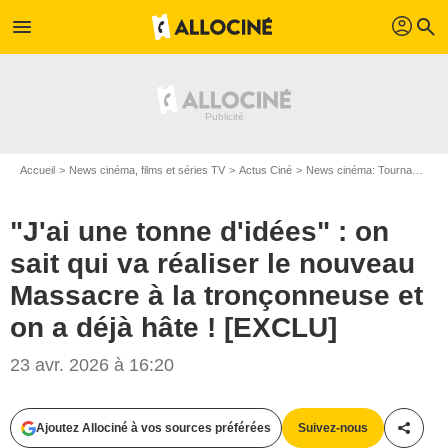
profil
menu
search
Accueil
News cinéma, films et séries TV
Actus Ciné
News cinéma: Tournages
"J'ai une tonne d'idées" : on
sait qui va réaliser le nouveau
Massacre à la tronçonneuse et
on a déjà hâte ! [EXCLU]
23 avr. 2026 à 16:20
Ajoutez Allociné à vos sources préférées
Suivez-nous
Partag