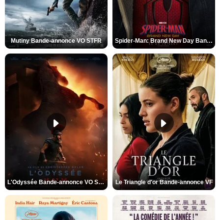
Mutiny Bande-annonce VO STFR
Spider-Man: Brand New Day Bande-annonce VO STFR
L'Odyssée Bande-annonce VO STFR
Le Triangle d'or Bande-annonce VF