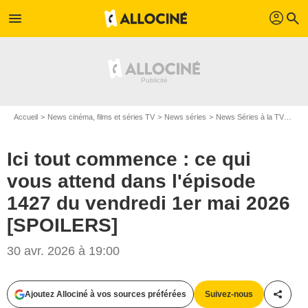
profil
menu
search
Accueil
News cinéma, films et séries TV
News séries
News Séries à la TV
Ici 
Ici tout commence : ce qui
vous attend dans l'épisode
1427 du vendredi 1er mai 2026
[SPOILERS]
30 avr. 2026 à 19:00
Ajoutez Allociné à vos sources préférées
Suivez-nous
Partag