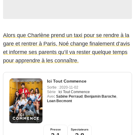
Alors que Charlène prend un taxi pour se rendre à la
gare et rentrer à Paris, Noé change finalement d’avis
et informe ses parents qu’il va rester quelque temps
pour apprendre à les connaître.
Ici Tout Commence
Sortie :
2020-11-02
Série :
Ici Tout Commence
Avec
Sabine Perraud
,
Benjamin Baroche
,
Loan Becmont
Presse
Spectateurs