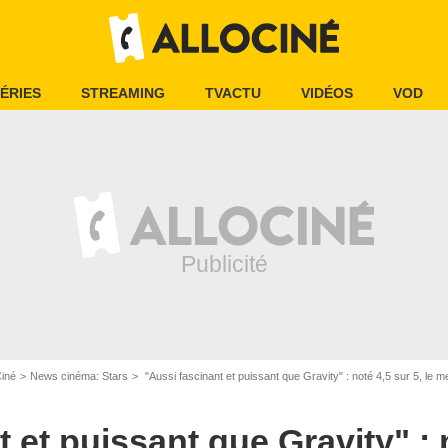
ÉRIES
STREAMING
TVACTU
VIDÉOS
VOD
Ciné
News cinéma: Stars
"Aussi fascinant et puissant que Gravity" : noté 4,5 sur 5, le meilleur film d'Anne Hathaway
 et puissant que Gravity" : n