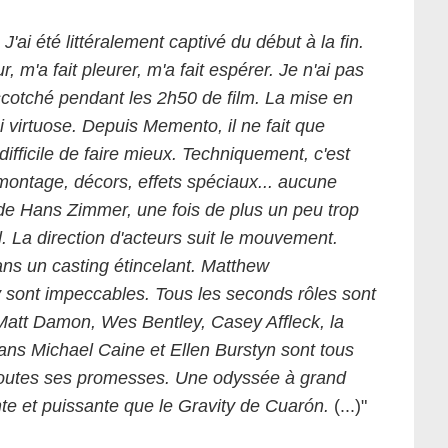
J'ai été littéralement captivé du début à la fin.
r, m'a fait pleurer, m'a fait espérer. Je n'ai pas
scotché pendant les 2h50 de film. La mise en
 virtuose. Depuis Memento, il ne fait que
ifficile de faire mieux. Techniquement, c'est
 montage, décors, effets spéciaux... aucune
 de Hans Zimmer, une fois de plus un peu trop
l. La direction d'acteurs suit le mouvement.
ns un casting étincelant. Matthew
ont impeccables. Tous les seconds rôles sont
Matt Damon, Wes Bentley, Casey Affleck, la
ans Michael Caine et Ellen Burstyn sont tous
ht Warner Bros Entertainment
c toutes ses promesses. Une odyssée à grand
nte et puissante que le Gravity de Cuarón.
(...)"