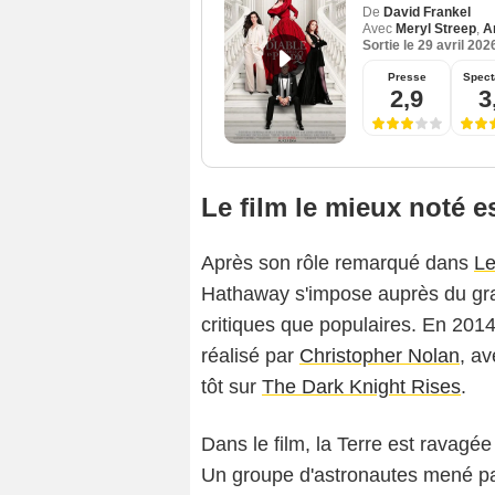
De
David Frankel
Avec
Meryl Streep
,
A
Sortie le
29 avril 202
Presse
Spect
2,9
3
Le film le mieux noté es
Après son rôle remarqué dans
Le
Hathaway s'impose auprès du gran
critiques que populaires. En 2014
réalisé par
Christopher Nolan
, av
tôt sur
The Dark Knight Rises
.
Dans le film, la Terre est ravagée
Un groupe d'astronautes mené p