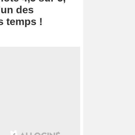
'un des
es temps !