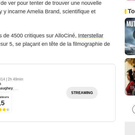
de ver pour tenter de trouver une nouvelle
To
 y incarne Amelia Brand, scientifique et
s de 4500 critiques sur AlloCiné,
Interstellar
ur 5, se plaçant en tête de la filmographie de
2014
|
2h 49min
n
naughey
,
Anne Hathaway
,
Michael Caine
STREAMING
ateurs
,5