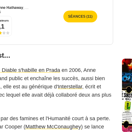
nne Hathaway
,
Emily Blunt
6
SÉANCES (11)
ateurs
,1
t...
 Diable s'habille en Prada
en 2006, Anne
d public et enchaîne les succès, aussi bien
, elle est au générique d'
Interstellar
, écrit et
ec lequel elle avait déjà collaboré deux ans plus
 par des famines et l'Humanité court à sa perte.
ar Cooper (
Matthew McConaughey
) se lance