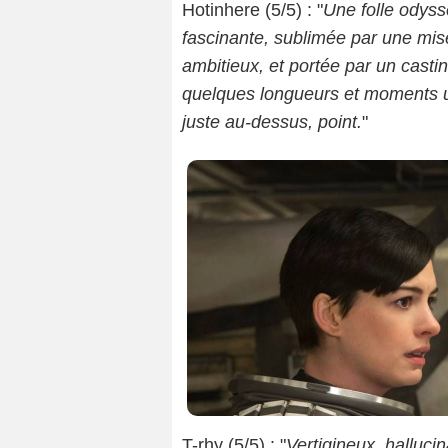
Hotinhere (5/5) : "
Une folle odyssé
fascinante, sublimée par une mise
ambitieux, et portée par un casti
quelques longueurs et moments 
juste au-dessus, point.
"
T-rhy (5/5) : "
Vertigineux, hallucin