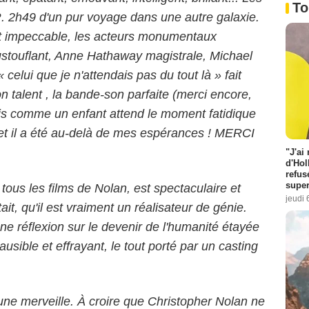
To
h49 d'un pur voyage dans une autre galaxie.
 est impeccable, les acteurs monumentaux
touflant, Anne Hathaway magistrale, Michael
 celui que je n'attendais pas du tout là » fait
n talent , la bande-son parfaite (merci encore,
dais comme un enfant attend le moment fatidique
et il a été au-delà de mes espérances ! MERCI
"J'ai
d'Hol
refus
super
 tous les films de Nolan, est spectaculaire et
jeudi 
tait, qu'il est vraiment un réalisateur de génie.
une réflexion sur le devenir de l'humanité étayée
usible et effrayant, le tout porté par un casting
t une merveille. À croire que Christopher Nolan ne