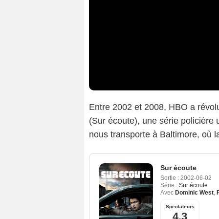
Entre 2002 et 2008, HBO a révol
(Sur écoute), une série policière 
nous transporte à Baltimore, où l
Sur écoute
Sortie :
2002-06-02
Série :
Sur écoute
Avec
Dominic West
,
Spectateurs
4,3