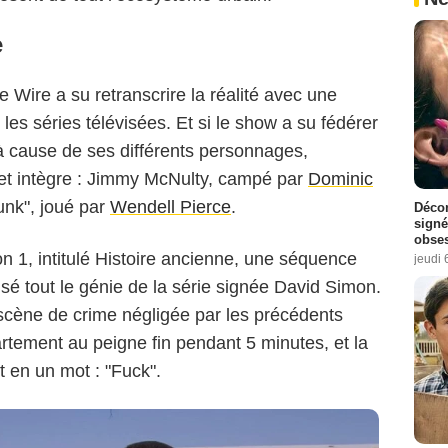
e
HBO
e Wire a su retranscrire la réalité avec une
les séries télévisées. Et si le show a su fédérer
 à cause de ses différents personnages,
 et intègre : Jimmy McNulty, campé par
Dominic
Bunk", joué par
Wendell Pierce
.
Décon
signé
obse
n 1, intitulé Histoire ancienne, une séquence
jeudi 
isé tout le génie de la série signée David Simon.
 scène de crime négligée par les précédents
artement au peigne fin pendant 5 minutes, et la
nt en un mot : "Fuck".