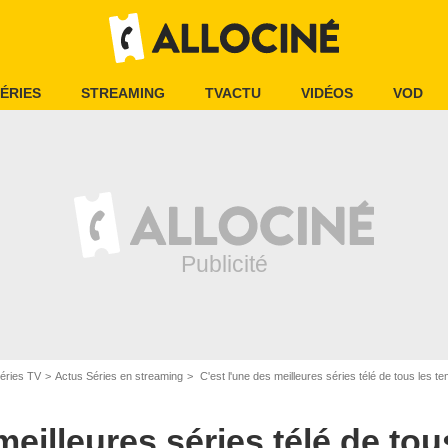
ÉRIES
STREAMING
TVACTU
VIDÉOS
VOD
éries TV
Actus Séries en streaming
C'est l'une des meilleures séries télé de tous les temps ! 
meilleures séries télé de tous