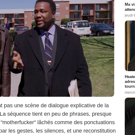
Ma vi
atten
jeudi 
Heate
adres
tourn
mercr
HBO
 pas une scène de dialogue explicative de la
. La séquence tient en peu de phrases, presque
es "motherfucker" lâchés comme des ponctuations
ar les gestes, les silences, et une reconstitution