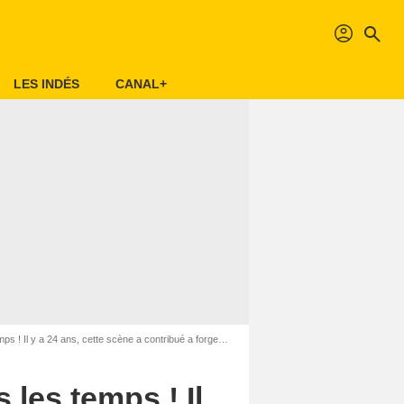
profil
search
LES INDÉS
CANAL+
Il y a 24 ans, cette scène a contribué a forger sa légende
 les temps ! Il