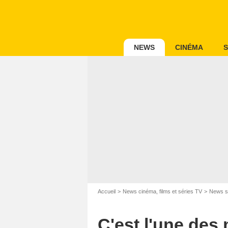
NEWS
CINÉMA
S
Accueil
News cinéma, films et séries TV
News s
C'est l'une des 