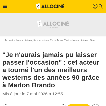
profil
menu
search
Accueil
News cinéma, films et séries TV
Actus Ciné
News cinéma: Stars
"Je n'
"Je n'aurais jamais pu laisser
passer l'occasion" : cet acteur
a tourné l'un des meilleurs
westerns des années 90 grâce
à Marlon Brando
Mis à jour le 7 mai 2026 à 12:55