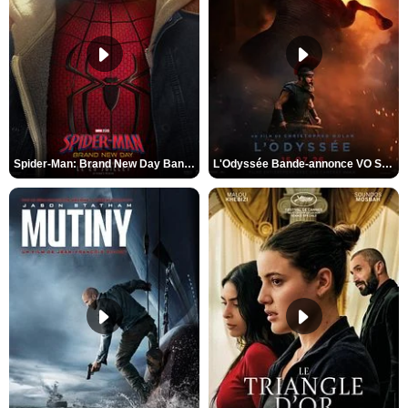
Spider-Man: Brand New Day Bande-annonce VO STFR
L'Odyssée Bande-annonce VO STFR