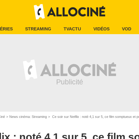
ÉRIES
STREAMING
TVACTU
VIDÉOS
VOD
Ciné
News cinéma: Streaming
Ce soir sur Netflix : noté 4,1 sur 5, ce film somptueux et poétiq
lix : noté 4,1 sur 5, ce film