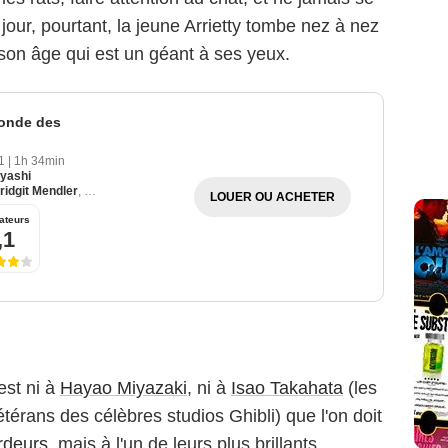
jour, pourtant, la jeune Arrietty tombe nez à nez
son âge qui est un géant à ses yeux.
 monde des
11
|
1h 34min
yashi
ridgit Mendler
,
David Henrie
LOUER OU ACHETER
ateurs
,1
est ni à
Hayao Miyazaki
, ni à
Isao Takahata
(les
térans des célèbres studios Ghibli) que l'on doit
rdeurs
, mais à l'un de leurs plus brillants