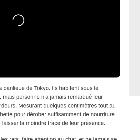
la banlieue de Tokyo. Ils habitent sous le
n, mais personne n'a jamais remarqué leur
rdeurs. Mesurant quelques centimètres tout au
cachette pour dérober suffisamment de nourriture
 laisser la moindre trace de leur présence.
les rats, faire attention au chat, et ne jamais se