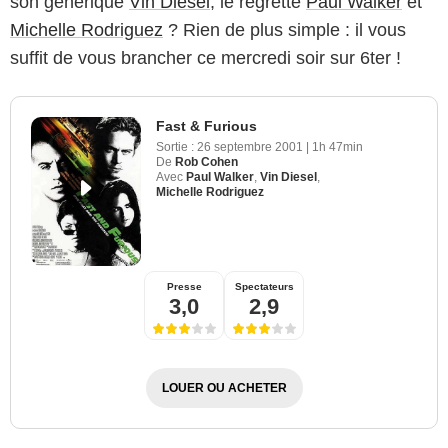
son générique
Vin Diesel
, le regretté
Paul Walker
et
Michelle Rodriguez
? Rien de plus simple : il vous
suffit de vous brancher ce mercredi soir sur 6ter !
Fast & Furious
Sortie :
26 septembre 2001
|
1h 47min
De
Rob Cohen
Avec
Paul Walker
,
Vin Diesel
,
Michelle Rodriguez
Presse
Spectateurs
3,0
2,9
LOUER OU ACHETER