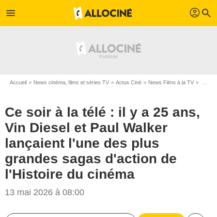
profil
menu
search
Accueil
News cinéma, films et séries TV
Actus Ciné
News Films à la TV
Ce soir à la télé : il y a 25 ans, Vin Diesel et Paul Walker lançaient l'une des plus grandes sagas d'action de l'Histoire du cinéma
Ce soir à la télé : il y a 25 ans,
Vin Diesel et Paul Walker
lançaient l'une des plus
grandes sagas d'action de
l'Histoire du cinéma
13 mai 2026 à 08:00