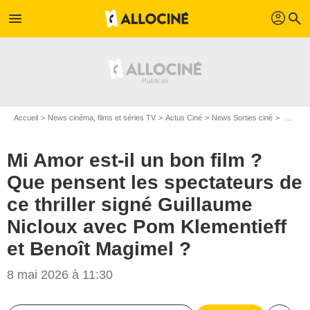
profil
menu
search
Accueil
News cinéma, films et séries TV
Actus Ciné
News Sorties ciné
Mi Amor est-il un bon film ? Que pensent les spectateurs de ce thriller signé Guillaume Nicloux avec Pom Klementieff et Benoît Magimel ?
Mi Amor est-il un bon film ?
Que pensent les spectateurs de
ce thriller signé Guillaume
Nicloux avec Pom Klementieff
et Benoît Magimel ?
8 mai 2026 à 11:30