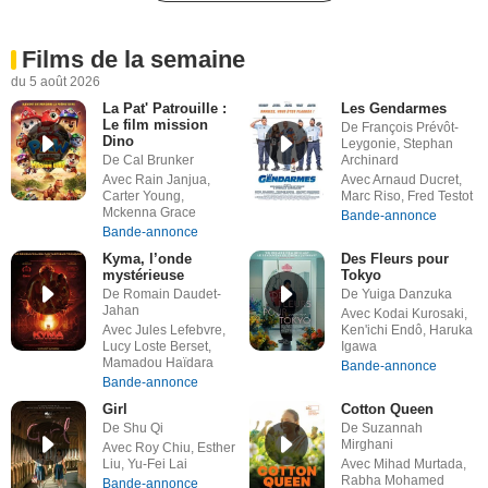
Films de la semaine
du 5 août 2026
La Pat' Patrouille :
Les Gendarmes
Le film mission
De François Prévôt-
Dino
Leygonie, Stephan
De Cal Brunker
Archinard
Avec Rain Janjua,
Avec Arnaud Ducret,
Carter Young,
Marc Riso, Fred Testot
Mckenna Grace
Bande-annonce
Bande-annonce
Kyma, l’onde
Des Fleurs pour
mystérieuse
Tokyo
De Romain Daudet-
De Yuiga Danzuka
Jahan
Avec Kodai Kurosaki,
Avec Jules Lefebvre,
Ken'ichi Endô, Haruka
Lucy Loste Berset,
Igawa
Mamadou Haïdara
Bande-annonce
Bande-annonce
Girl
Cotton Queen
De Shu Qi
De Suzannah
Mirghani
Avec Roy Chiu, Esther
Liu, Yu-Fei Lai
Avec Mihad Murtada,
Rabha Mohamed
Bande-annonce