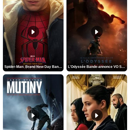
Spider-Man: Brand New Day Bande-annonce VO STFR
L'Odyssée Bande-annonce VO STFR