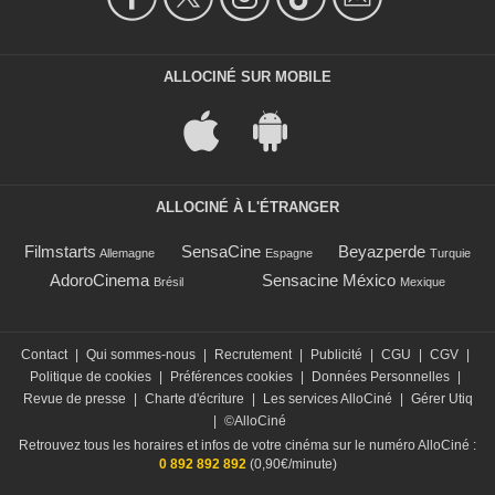
ALLOCINÉ SUR MOBILE
ALLOCINÉ À L'ÉTRANGER
Filmstarts
SensaCine
Beyazperde
Allemagne
Espagne
Turquie
AdoroCinema
Sensacine México
Brésil
Mexique
Contact
|
Qui sommes-nous
|
Recrutement
|
Publicité
|
CGU
|
CGV
|
Politique de cookies
|
Préférences cookies
|
Données Personnelles
|
Revue de presse
|
Charte d'écriture
|
Les services AlloCiné
|
Gérer Utiq
|
©AlloCiné
Retrouvez tous les horaires et infos de votre cinéma sur le numéro AlloCiné :
0 892 892 892
(0,90€/minute)