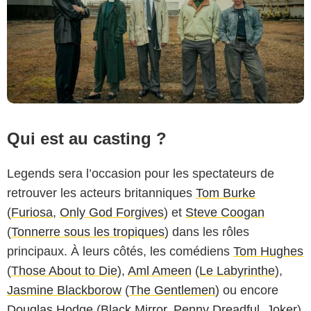
Qui est au casting ?
Legends sera l’occasion pour les spectateurs de
retrouver les acteurs britanniques
Tom Burke
(
Furiosa
,
Only God Forgives
) et
Steve Coogan
(
Tonnerre sous les tropiques
) dans les rôles
principaux. À leurs côtés, les comédiens
Tom Hughes
(
Those About to Die
),
Aml Ameen
(
Le Labyrinthe
),
Jasmine Blackborow
(
The Gentlemen
) ou encore
Douglas Hodge
(
Black Mirror
,
Penny Dreadful
,
Joker
)