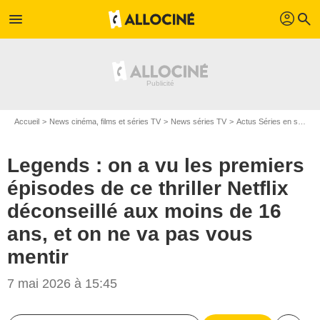
profil
menu
search
Accueil
News cinéma, films et séries TV
News séries TV
Actus Séries en streaming
Legends : on a vu les premiers
épisodes de ce thriller Netflix
déconseillé aux moins de 16
ans, et on ne va pas vous
mentir
7 mai 2026 à 15:45