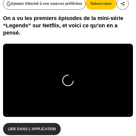
Ajoutez Allociné à vos sources préférées
Suivez-nous
Partag
On a vu les premiers épisodes de la mini-série
“Legends” sur Netflix, et voici ce qu’on en a
pensé.
LIRE DANS L'APPLICATION