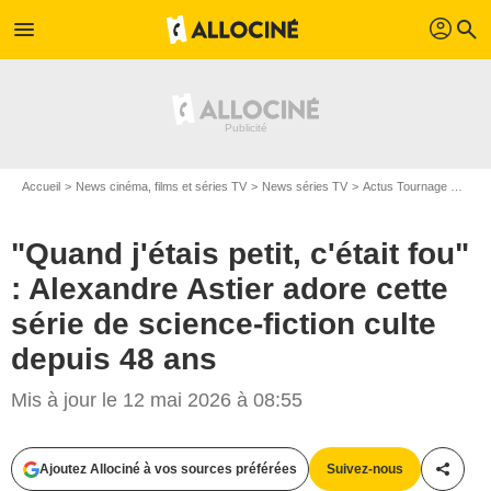
profil
menu
search
Accueil
News cinéma, films et séries TV
News séries TV
Actus Tournage Séries TV
"Quand j'étais petit, c'était fou"
: Alexandre Astier adore cette
série de science-fiction culte
depuis 48 ans
Mis à jour le 12 mai 2026 à 08:55
Ajoutez Allociné à vos sources préférées
Suivez-nous
Partag