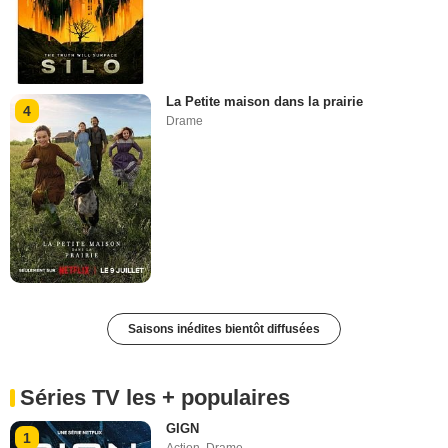
La Petite maison dans la prairie
4
Drame
Saisons inédites bientôt diffusées
Séries TV les + populaires
GIGN
1
Action
,
Drame