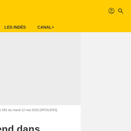
profil
search
LES INDÉS
CANAL+
sode 581 du mardi 12 mai 2026 [SPOILERS]
tend dans