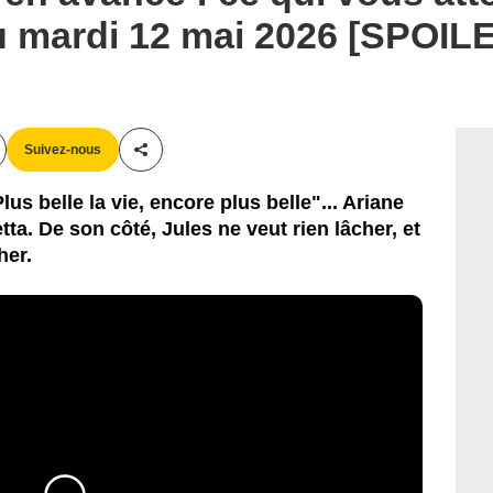
u mardi 12 mai 2026 [SPOIL
Suivez-nous
Partager cet article
us belle la vie, encore plus belle"... Ariane
ta. De son côté, Jules ne veut rien lâcher, et
her.