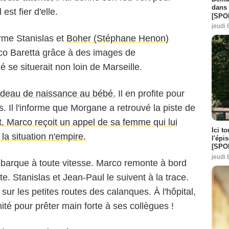
dans 
 est fier d'elle.
[SPO
jeudi 
me Stanislas et
Boher (Stéphane Henon)
rco Baretta grâce à des images de
é se situerait non loin de Marseille.
 cadeau de naissance au bébé.
Il en profite pour
rs. Il l'informe que Morgane a retrouvé la piste de
Marco reçoit un appel de sa femme qui lui
Ici t
a situation n'empire.
l'épi
[SPO
jeudi 
ébarque à toute vitesse. Marco remonte à bord
te. Stanislas et Jean-Paul le suivent à la trace.
r les petites routes des calanques. À l'hôpital,
ité pour prêter main forte à ses collègues !