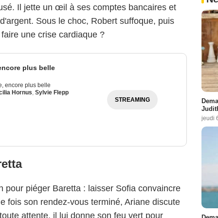
sé. Il jette un œil à ses comptes bancaires et
s d'argent. Sous le choc, Robert suffoque, puis
e faire une crise cardiaque ?
 encore plus belle
ie, encore plus belle
ilia Hornus
,
Sylvie Flepp
STREAMING
Demai
Judit
jeudi 
etta
 pour piéger Baretta : laisser Sofia convaincre
 fois son rendez-vous terminé, Ariane discute
ute attente, il lui donne son feu vert pour
Demai