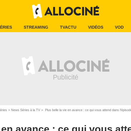
ÉRIES
STREAMING
TVACTU
VIDÉOS
VOD
éries
News Séries à la TV
Plus belle la vie en avance : ce qui vous attend dans l'épi
e en avance : ce qui vous at