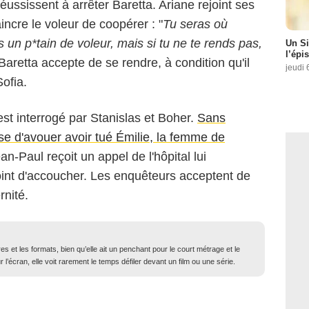
éussissent à arrêter Baretta. Ariane rejoint ses
incre le voleur de coopérer : "
Tu seras où
un p*tain de voleur, mais si tu ne te rends pas,
Un Si
l’épi
Baretta accepte de se rendre, à condition qu'il
jeudi 
ofia.
st interrogé par Stanislas et Boher.
Sans
se d'avouer avoir tué Émilie, la femme de
n-Paul reçoit un appel de l'hôpital lui
oint d'accoucher. Les enquêteurs acceptent de
rnité.
 et les formats, bien qu’elle ait un penchant pour le court métrage et le
l’écran, elle voit rarement le temps défiler devant un film ou une série.