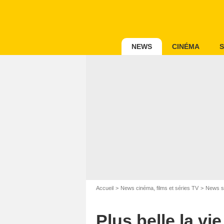
NEWS
CINÉMA
S
Accueil
News cinéma, films et séries TV
News s
Plus belle la vi