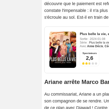
découvre que le paiement est refu
constate l'impensable : il n'a plu
s'écroule au sol. Est-il en train d
Plus belle la vie,
Sortie :
2024-01-08
Série :
Plus belle la v
Avec
Anne Décis
,
Céc
Spectateurs
2,6
Ariane arrête Marco Bar
Au commissariat, Ariane a un plan
son compagnon de se rendre. Une
de ce plan avec Djawad ! Contre to