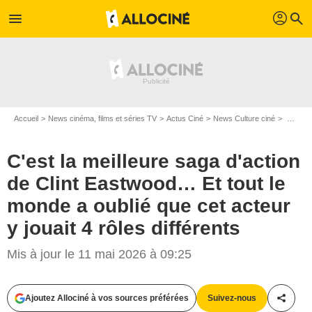
profil
menu
search
Accueil
News cinéma, films et séries TV
Actus Ciné
News Culture ciné
C'est la meilleure saga d'action de Clint Eastwood… Et tout le monde a oublié que cet acteur y jouait 4 rôles différents
C'est la meilleure saga d'action
de Clint Eastwood… Et tout le
monde a oublié que cet acteur
y jouait 4 rôles différents
Mis à jour le 11 mai 2026 à 09:25
Ajoutez Allociné à vos sources préférées
Suivez-nous
Partag