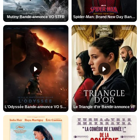
Mutiny Bande-annonce VO STFR
Spider-Man: Brand New Day Bande-annonce VO STFR
L'Odyssée Bande-annonce VO STFR
Le Triangle d'or Bande-annonce VF