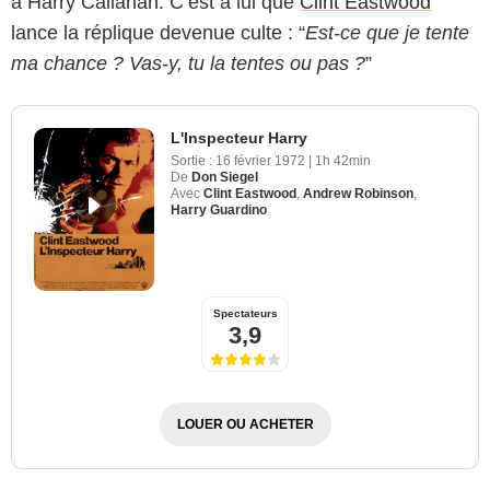
à Harry Callahan. C’est à lui que
Clint Eastwood
lance la réplique devenue culte : “
Est-ce que je tente
ma chance ? Vas-y, tu la tentes ou pas ?
”
L'Inspecteur Harry
Sortie :
16 février 1972
|
1h 42min
De
Don Siegel
Avec
Clint Eastwood
,
Andrew Robinson
,
Harry Guardino
Spectateurs
3,9
LOUER OU ACHETER