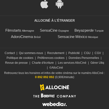
ALLOCINÉ À L'ÉTRANGER
Filmstarts
SensaCine
Beyazperde
Allemagne
Espagne
Turquie
AdoroCinema
Sensacine México
Brésil
Mexique
Contact
|
Qui sommes-nous
|
Recrutement
|
Publicité
|
CGU
|
CGV
|
Politique de cookies
|
Préférences cookies
|
Données Personnelles
|
Revue de presse
|
Charte d'écriture
|
Les services AlloCiné
|
Gérer Utiq
|
©AlloCiné
Retrouvez tous les horaires et infos de votre cinéma sur le numéro AlloCiné :
0 892 892 892
(0,90€/minute)