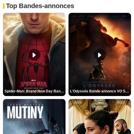
Top Bandes-annonces
Spider-Man: Brand New Day Bande-annonce VO STFR
L'Odyssée Bande-annonce VO STFR