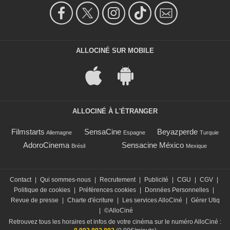
ALLOCINÉ SUR MOBILE
ALLOCINÉ À L'ÉTRANGER
Filmstarts
SensaCine
Beyazperde
Allemagne
Espagne
Turquie
AdoroCinema
Sensacine México
Brésil
Mexique
Contact
|
Qui sommes-nous
|
Recrutement
|
Publicité
|
CGU
|
CGV
|
Politique de cookies
|
Préférences cookies
|
Données Personnelles
|
Revue de presse
|
Charte d'écriture
|
Les services AlloCiné
|
Gérer Utiq
|
©AlloCiné
Retrouvez tous les horaires et infos de votre cinéma sur le numéro AlloCiné :