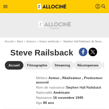
profil
menu
search
Accueil
Stars
Acteurs
Acteur américain
Stephen Hall Railsback dit Steve Railsback
Steve Railsback
Accueil
Filmographie
Streaming
Récompenses
V
Métiers
Acteur
,
Réalisateur
,
Producteur
associé
Nom de naissance
Stephen Hall Railsback
Nationalité
Américain
Naissance
16 novembre 1945
Age
80
ans