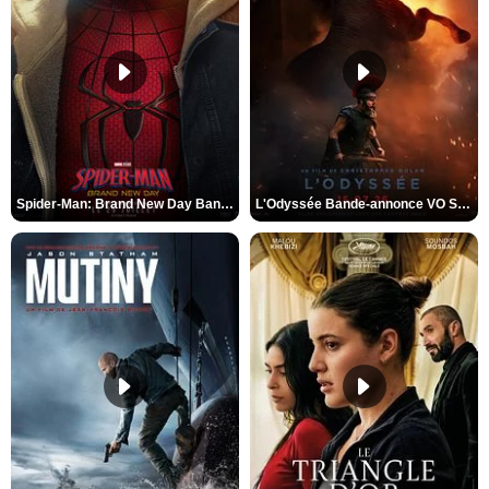
Spider-Man: Brand New Day Bande-annonce VO STFR
L'Odyssée Bande-annonce VO STFR