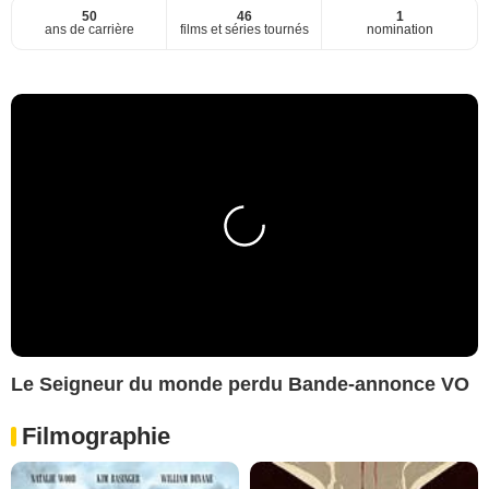
50
46
1
ans de carrière
films et séries tournés
nomination
Le Seigneur du monde perdu Bande-annonce VO
Filmographie