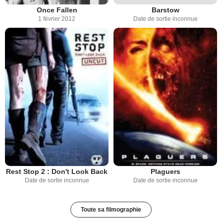
Once Fallen
Barstow
1 février 2012
Date de sortie inconnue
Rest Stop 2 : Don't Look Back
Plaguers
Date de sortie inconnue
Date de sortie inconnue
Toute sa filmographie