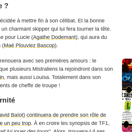
e ?
décidée à mettre fin à son célibat. Et la bonne
 un charmant skipper qui lui fera tourner la tête.
e pour Lucie (
Agathe Dodemant
), qui aura du
 (
Maé Plouviez Bascop
).
 renouera avec ses premières amours : le
que plusieurs Mistraliens la rejoindront dans son
in
, mais aussi Louisa. Totalement dans son
ents de cheffe de troupe !
rnité
avid Baïot
)
continuera de prendre son rôle de
e un peu trop
. À en croire les synopsis de TF1,
ait lui jouer des tours
". Alors, trouvera-t-il ses