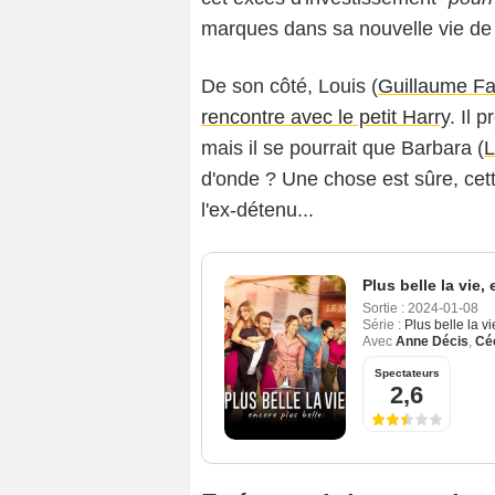
marques dans sa nouvelle vie de 
De son côté, Louis (
Guillaume F
rencontre avec le petit Harry
. Il 
mais il se pourrait que Barbara (
L
d'onde ? Une chose est sûre, cet
l'ex-détenu...
Plus belle la vie,
Sortie :
2024-01-08
Série :
Plus belle la v
Avec
Anne Décis
,
Céc
Spectateurs
2,6