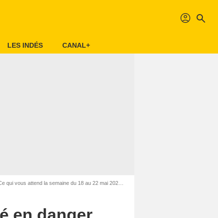
profil
search
LES INDÉS
CANAL+
i vous attend la semaine du 18 au 22 mai 2026 [SPOILERS]
oé en danger