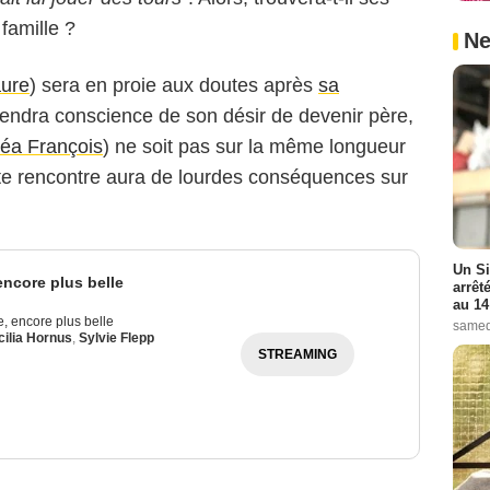
famille ?
Ne
aure
) sera en proie aux doutes après
sa
prendra conscience de son désir de devenir père,
éa François
) ne soit pas sur la même longueur
te rencontre aura de lourdes conséquences sur
Un Si
 encore plus belle
arrêt
au 14
ie, encore plus belle
samed
ilia Hornus
,
Sylvie Flepp
STREAMING