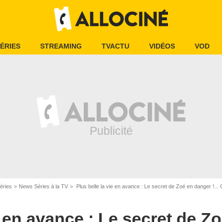
ÉRIES
STREAMING
TVACTU
VIDÉOS
VOD
éries
News Séries à la TV
Plus belle la vie en avance : Le secret de Zoé en danger !... Ce qu
e en avance : Le secret de Z