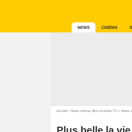
NEWS
CINÉMA
S
Accueil
News cinéma, films et séries TV
News s
Plus belle la vi