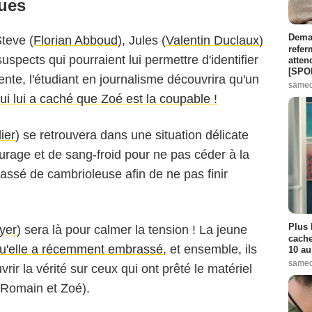
ques
Demai
Steve (
Florian Abboud
), Jules (
Valentin Duclaux
)
refer
spects qui pourraient lui permettre d'identifier
atten
[SPO
ente, l'étudiant en journalisme découvrira qu'un
samed
 qui lui a caché que Zoé est la coupable !
ier
) se retrouvera dans une situation délicate
ourage et de sang-froid pour ne pas céder à la
passé de cambrioleuse afin de ne pas finir
Plus 
yer
) sera là pour calmer la tension ! La jeune
cache
qu'elle a récemment embrassé
, et ensemble, ils
10 au
samed
ir la vérité sur ceux qui ont prêté le matériel
(Romain et Zoé).