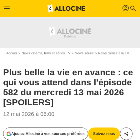
profil
menu
search
Accueil
News cinéma, films et séries TV
News séries
News Séries à la TV
Plus
Plus belle la vie en avance : ce
qui vous attend dans l'épisode
582 du mercredi 13 mai 2026
[SPOILERS]
12 mai 2026 à 06:00
Ajoutez Allociné à vos sources préférées
Suivez-nous
Partag