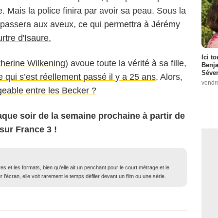
 Mais la police finira par avoir sa peau. Sous la
an passera aux aveux,
ce qui permettra à Jérémy
rtre d'Isaure.
Ici t
herine Wilkening
) avoue toute la vérité à sa fille,
Benj
Séver
e qui s’est réellement passé il y a 25 ans
. Alors,
vendr
ageable entre les Becker ?
ue soir de la semaine prochaine à partir de
sur France 3 !
 et les formats, bien qu’elle ait un penchant pour le court métrage et le
l’écran, elle voit rarement le temps défiler devant un film ou une série.