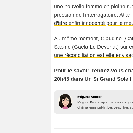
une nouvelle femme en pleine rue.
pression de l'interrogatoire, Atl
d'être enfin innocenté pour le meu
Au même moment, Claudine (
Cat
Sabine (
Gaëla Le Devehat
)
sur c
une réconciliation est-elle envis
Pour le savoir,
rendez-vous chaq
20h45 dans
Un Si Grand Soleil
Mégane Bouron
Mégane Bouron apprécie tous les genres
cinéma jeune public. Les yeux rivés sur 