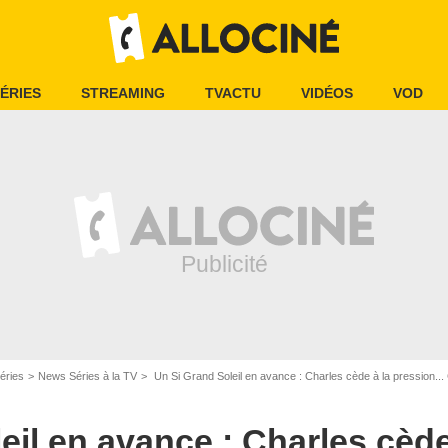
ÉRIES
STREAMING
TVACTU
VIDÉOS
VOD
éries
News Séries à la TV
Un Si Grand Soleil en avance : Charles cède à la pression... Ce qui
eil en avance : Charles cède