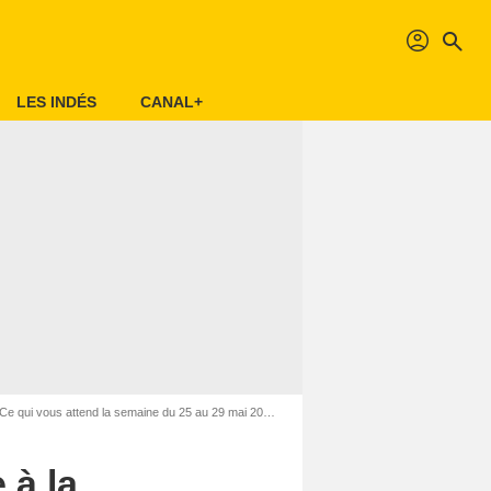
profil
search
LES INDÉS
CANAL+
 vous attend la semaine du 25 au 29 mai 2026 [SPOILERS]
 à la