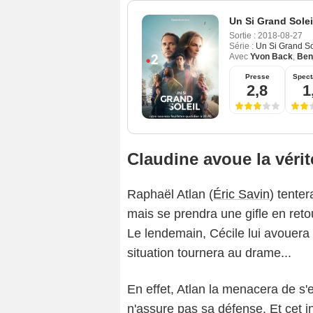
Un Si Grand Solei
Sortie :
2018-08-27
Série :
Un Si Grand So
Avec
Yvon Back
,
Ben
Presse
Spect
2,8
1
Claudine avoue la vérit
Raphaël Atlan (
Éric Savin
) tente
mais se prendra une gifle en reto
Le lendemain, Cécile lui avouera
situation tournera au drame...
En effet, Atlan la menacera de s'e
n'assure pas sa défense. Et cet in