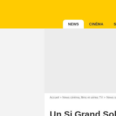
NEWS
CINÉMA
S
Accueil
News cinéma, films et séries TV
News s
Un Si Grand Sol