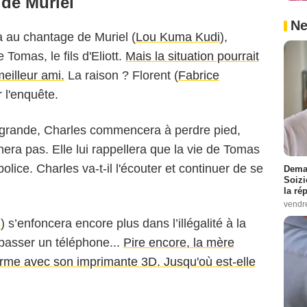
 de Muriel
Ne
a au chantage de Muriel (
Lou Kuma Kudi
),
 Tomas, le fils d'Eliott.
Mais la situation pourrait
meilleur ami.
La raison ? Florent (
Fabrice
 l'enquête.
s grande, Charles commencera à perdre pied,
hera pas. Elle lui rappellera que la vie de Tomas
police. Charles va-t-il l'écouter et continuer de se
Demai
Soizi
la ré
vendr
i
) s’enfoncera encore plus dans l’illégalité à la
e passer un téléphone...
Pire encore, la mère
e arme avec son imprimante 3D. Jusqu'où est-elle