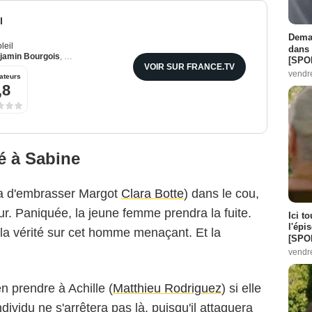
l
Demai
leil
dans 
jamin Bourgois
,
Emma Colberti
[SPO
VOIR SUR FRANCE.TV
vendr
ateurs
,8
é à Sabine
ra d'embrasser Margot
Clara Botte
) dans le cou,
ur. Paniquée, la jeune femme prendra la fuite.
Ici t
l'épi
 la vérité sur cet homme menaçant. Et la
[SPO
vendr
n prendre à Achille (
Matthieu Rodriguez
) si elle
dividu ne s'arrêtera pas là, puisqu'il attaquera