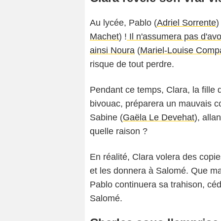
Au lycée, Pablo (
Adriel Sorrente
)
Machet
) !
Il n'assumera pas d'avo
ainsi Noura
(
Mariel-Louise Comp
risque de tout perdre.
Pendant ce temps, Clara, la fille
bivouac, préparera un mauvais cou
Sabine (
Gaëla Le Devehat
), alla
quelle raison ?
En réalité, Clara volera des cop
et les donnera à Salomé. Que m
Pablo continuera sa trahison, céda
Salomé.