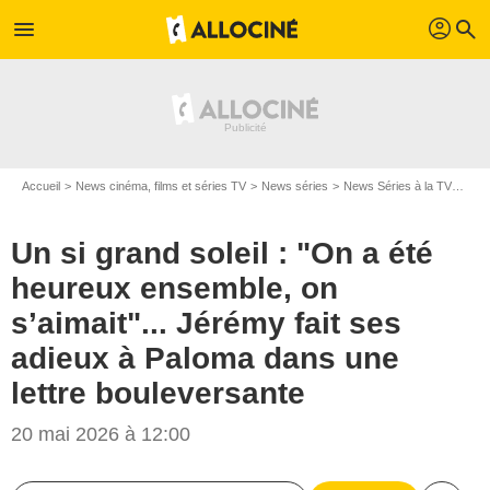
profil
menu
search
Accueil
News cinéma, films et séries TV
News séries
News Séries à la TV
Un s
Un si grand soleil : "On a été
heureux ensemble, on
s’aimait"... Jérémy fait ses
adieux à Paloma dans une
lettre bouleversante
20 mai 2026 à 12:00