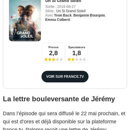
Un Si Grand Soleil
Sortie :
2018-08-27
Série :
Un Si Grand Soleil
Avec
Yvon Back
,
Benjamin Bourgois
,
Emma Colberti
Presse
Spectateurs
2,8
1,8
VOIR SUR FRANCE.TV
La lettre bouleversante de Jérémy
Dans l’épisode qui sera diffusé le 22 mai prochain, et
qui est d’ores et déjà disponible sur la plateforme
france.tv, Paloma reçoit une lettre de Jérémy.