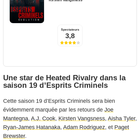
Spectateurs
3,8
Une star de Heated Rivalry dans la
saison 19 d’Esprits Criminels
Cette saison 19 d’Esprits Criminels sera bien
évidemment marquée par les retours de
Joe
Mantegna
,
A.J. Cook
,
Kirsten Vangsness
,
Aisha Tyler
,
Ryan-James Hatanaka
,
Adam Rodriguez
, et
Paget
Brewster
.