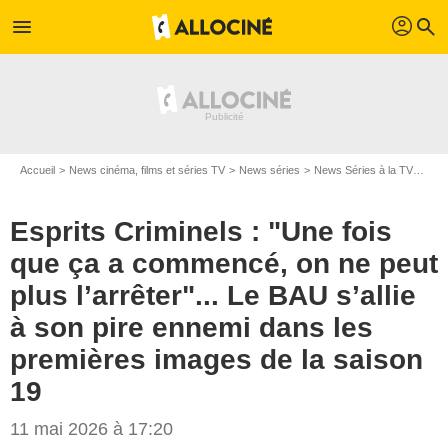
profil
menu
search
Accueil
News cinéma, films et séries TV
News séries
News Séries à la TV
Espr
Esprits Criminels : "Une fois
que ça a commencé, on ne peut
plus l’arrêter"... Le BAU s’allie
à son pire ennemi dans les
premières images de la saison
19
11 mai 2026 à 17:20