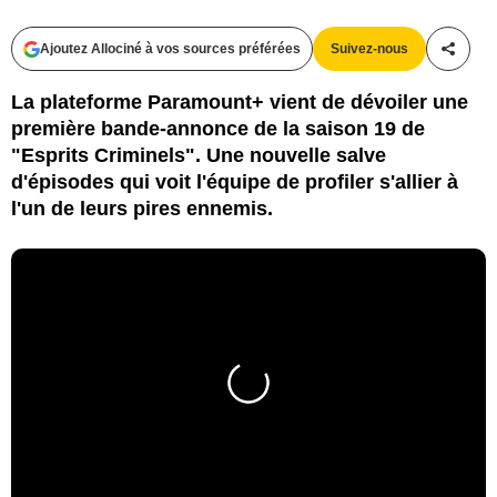
Ajoutez Allociné à vos sources préférées
Suivez-nous
Partag
La plateforme Paramount+ vient de dévoiler une
première bande-annonce de la saison 19 de
"Esprits Criminels". Une nouvelle salve
d'épisodes qui voit l'équipe de profiler s'allier à
l'un de leurs pires ennemis.