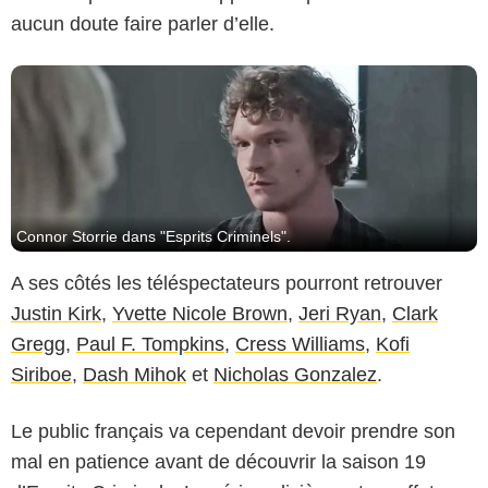
aucun doute faire parler d’elle.
Connor Storrie dans "Esprits Criminels".
A ses côtés les téléspectateurs pourront retrouver
Justin Kirk
,
Yvette Nicole Brown
,
Jeri Ryan
,
Clark
Gregg
,
Paul F. Tompkins
,
Cress Williams
,
Kofi
Siriboe
,
Dash Mihok
et
Nicholas Gonzalez
.
Le public français va cependant devoir prendre son
mal en patience avant de découvrir la saison 19