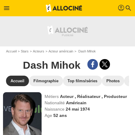
profil
menu
search
Accueil
Stars
Acteurs
Acteur américain
Dash Mihok
Dash Mihok
Accueil
Filmographie
Top films/séries
Photos
St
Métiers
Acteur
,
Réalisateur
,
Producteur
Nationalité
Américain
Naissance
24 mai 1974
Age
52
ans