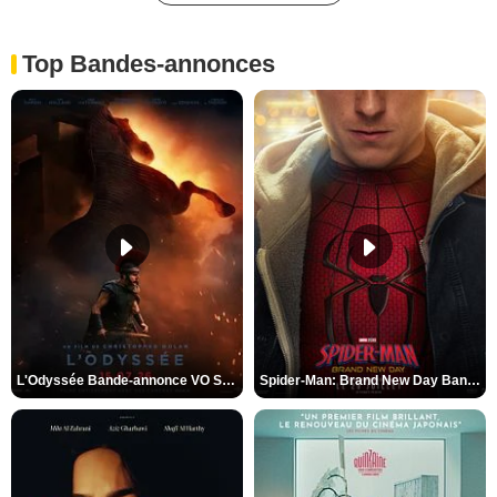
Top Bandes-annonces
L'Odyssée Bande-annonce VO STFR
Spider-Man: Brand New Day Bande-annonce VO STFR