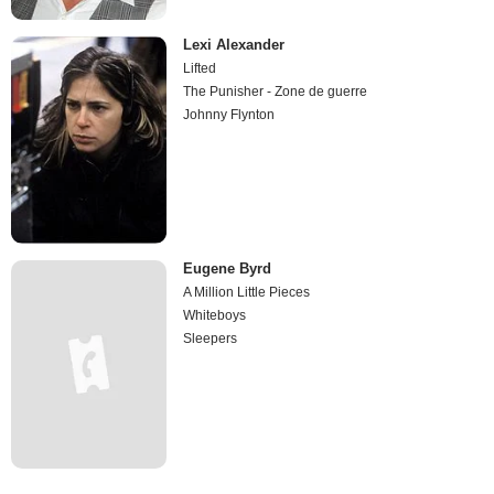
Lexi Alexander
Lifted
The Punisher - Zone de guerre
Johnny Flynton
Eugene Byrd
A Million Little Pieces
Whiteboys
Sleepers