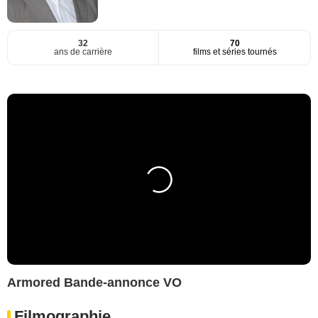
32
70
ans de carrière
films et séries tournés
Armored Bande-annonce VO
Filmographie