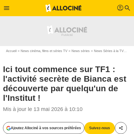
profil
menu
search
Accueil
News cinéma, films et séries TV
News séries
News Séries à la TV
Ici 
Ici tout commence sur TF1 :
l'activité secrète de Bianca est
découverte par quelqu'un de
l'Institut !
Mis à jour le 13 mai 2026 à 10:10
Ajoutez Allociné à vos sources préférées
Suivez-nous
Partag