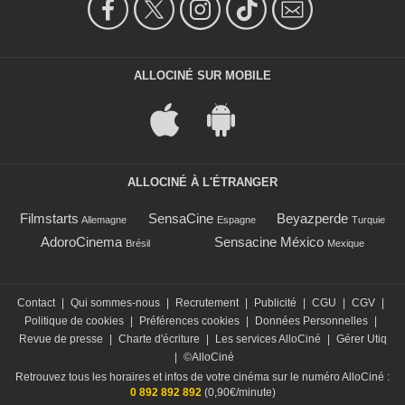
ALLOCINÉ SUR MOBILE
ALLOCINÉ À L'ÉTRANGER
Filmstarts
SensaCine
Beyazperde
Allemagne
Espagne
Turquie
AdoroCinema
Sensacine México
Brésil
Mexique
Contact
|
Qui sommes-nous
|
Recrutement
|
Publicité
|
CGU
|
CGV
|
Politique de cookies
|
Préférences cookies
|
Données Personnelles
|
Revue de presse
|
Charte d'écriture
|
Les services AlloCiné
|
Gérer Utiq
|
©AlloCiné
Retrouvez tous les horaires et infos de votre cinéma sur le numéro AlloCiné :
0 892 892 892
(0,90€/minute)