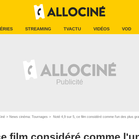
ÉRIES
STREAMING
TVACTU
VIDÉOS
VOD
Ciné
News cinéma: Tournages
Noté 4,9 sur 5, ce film considéré comme l'un des plus grands de l'histoi
 ce film considéré comme l'u