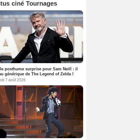
tus ciné Tournages
le posthume surprise pour Sam Neill : il
au générique de The Legend of Zelda !
edi 7 août 2026