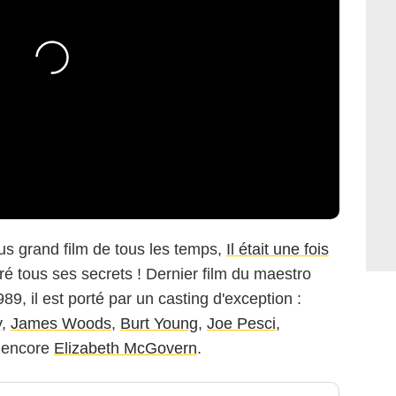
us grand film de tous les temps,
Il était une fois
ré tous ses secrets ! Dernier film du maestro
9, il est porté par un casting d'exception :
y
,
James Woods
,
Burt Young
,
Joe Pesci
,
 encore
Elizabeth McGovern
.