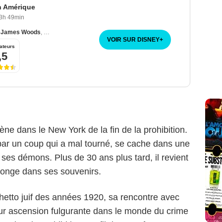
en Amérique
3h 49min
,
James Woods
,
Elizabeth McGovern
VOIR SUR DISNEY
+
ateurs
,5
e dans le New York de la fin de la prohibition.
par un coup qui a mal tourné, se cache dans une
ses démons. Plus de 30 ans plus tard, il revient
plonge dans ses souvenirs.
ghetto juif des années 1920, sa rencontre avec
leur ascension fulgurante dans le monde du crime