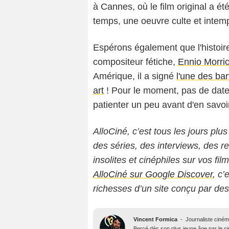
à Cannes, où le film original a é
temps, une oeuvre culte et intemp
Espérons également que l'histoire
compositeur fétiche,
Ennio Morri
Amérique, il a signé
l'une des ba
art
! Pour le moment, pas de date d
patienter un peu avant d'en savoir
AlloCiné, c’est tous les jours plus
des séries, des interviews, des
insolites et cinéphiles sur vos fil
AlloCiné sur Google Discover
, c’
richesses d’un site conçu par de
Vincent Formica
-
Journaliste ciné
Bercé dès son plus jeune âge par le c