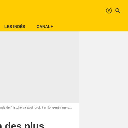
profil
search
LES INDÉS
CANAL+
re va avoir droit à un long-métrage sur sa production chaotique
n des plus