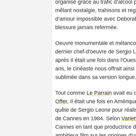
organisé grâce au trafic d’alcool p
mêlant nostalgie, trahisons et re
d’amour impossible avec Deborah
blessure jamais refermée.
Oeuvre monumentale et mélancoliq
dernier chef-d'oeuvre de Sergio Le
après Il était une fois dans l'Ouest
ans, le cinéaste nous offrait ains
sublimée dans sa version longue
Tout comme
Le Parrain
avait eu 
Offer
, Il était une fois en Amériqu
quête de Sergio Leone pour réali
de Cannes en 1984. Selon
Variet
Cannes en tant que productrice 
ambitieux film sur les origines d