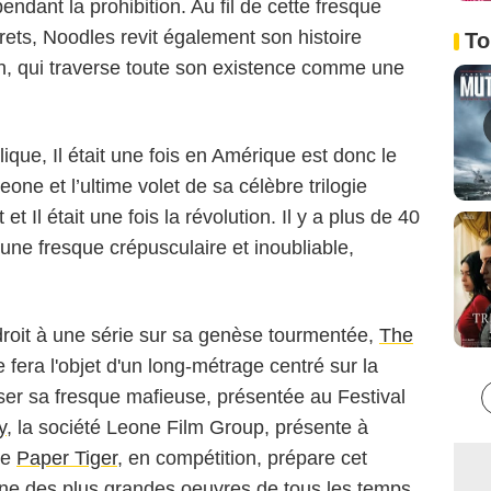
endant la prohibition. Au fil de cette fresque
grets, Noodles revit également son histoire
To
, qui traverse toute son existence comme une
Regency Enterprises
ue, Il était une fois en Amérique est donc le
one et l’ultime volet de sa célèbre trilogie
 et Il était une fois la révolution. Il y a plus de 40
i une fresque crépusculaire et inoubliable,
.
droit à une série sur sa genèse tourmentée,
The
e fera l'objet d'un long-métrage centré sur la
ser sa fresque mafieuse, présentée au Festival
y
, la société Leone Film Group, présente à
de
Paper Tiger
, en compétition, prépare cet
'une des plus grandes oeuvres de tous les temps.