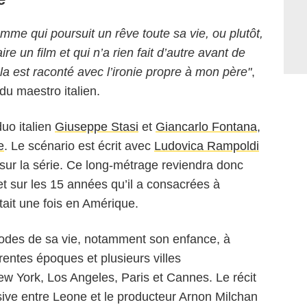
homme qui poursuit un rêve toute sa vie, ou plutôt,
e un film et qui n’a rien fait d’autre avant de
cela est raconté avec l’ironie propre à mon père"
,
le du maestro italien.
duo italien
Giuseppe Stasi
et
Giancarlo Fontana
,
e
. Le scénario est écrit avec
Ludovica Rampoldi
e sur la série. Ce long-métrage reviendra donc
t sur les 15 années qu’il a consacrées à
était une fois en Amérique.
riodes de sa vie, notamment son enfance, à
rentes époques et plusieurs villes
York, Los Angeles, Paris et Cannes. Le récit
sive entre Leone et le producteur Arnon Milchan