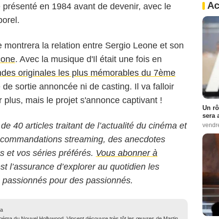
Ac
té présenté en 1984 avant de devenir, avec le
orel.
 montrera la relation entre Sergio Leone et son
cone
. Avec la musique d'Il était une fois en
ndes originales les plus mémorables du 7ème
e sortie annoncée ni de casting. Il va falloir
 plus, mais le projet s'annonce captivant !
Un rô
sera 
 de 40 articles traitant de l’actualité du cinéma et
vendr
 recommandations streaming, des anecdotes
ms et vos séries préférés.
Vous abonner à
est l’assurance d’explorer au quotidien les
s passionnés pour des passionnés.
ma
inéma du Nouvel Hollywood, Vincent découvre très tôt les œuvres de Martin