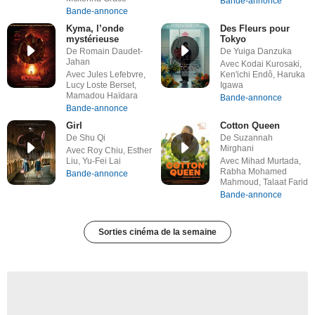
Bande-annonce
Bande-annonce
Kyma, l’onde
Des Fleurs pour
mystérieuse
Tokyo
De Romain Daudet-
De Yuiga Danzuka
Jahan
Avec Kodai Kurosaki,
Avec Jules Lefebvre,
Ken'ichi Endô, Haruka
Lucy Loste Berset,
Igawa
Mamadou Haïdara
Bande-annonce
Bande-annonce
Girl
Cotton Queen
De Shu Qi
De Suzannah
Mirghani
Avec Roy Chiu, Esther
Liu, Yu-Fei Lai
Avec Mihad Murtada,
Rabha Mohamed
Bande-annonce
Mahmoud, Talaat Farid
Bande-annonce
Sorties cinéma de la semaine