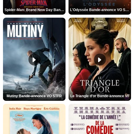
Spider-Man: Brand New Day Bande-annonce VO STFR
L'Odyssée Bande-annonce VO STFR
Mutiny Bande-annonce VO STFR
Le Triangle d'or Bande-annonce VF