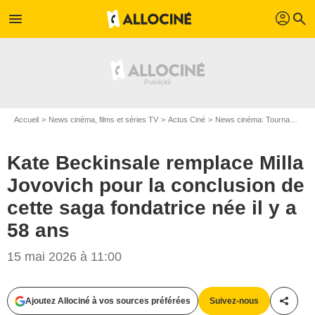
profil
menu
search
Accueil
News cinéma, films et séries TV
Actus Ciné
News cinéma: Tournages
Kate Beckinsale remplace Milla
Jovovich pour la conclusion de
cette saga fondatrice née il y a
58 ans
15 mai 2026 à 11:00
Ajoutez Allociné à vos sources préférées
Suivez-nous
Partag