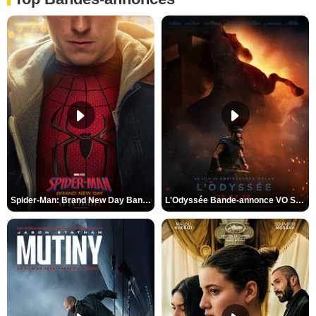
Spider-Man: Brand New Day Bande-annonce VO STFR
L'Odyssée Bande-annonce VO STFR