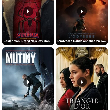
Spider-Man: Brand New Day Bande-annonce VO STFR
L'Odyssée Bande-annonce VO STFR