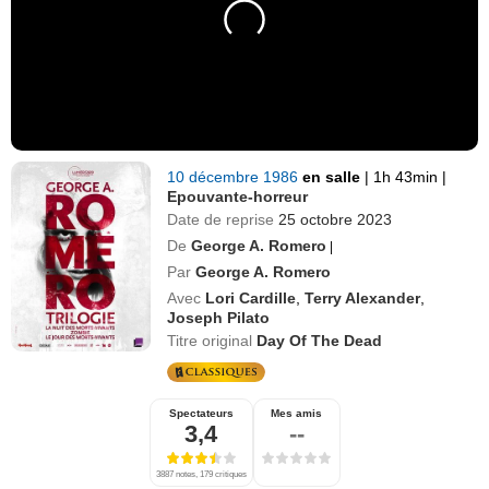
10 décembre 1986
en salle
|
1h 43min
|
Epouvante-horreur
Date de reprise
25 octobre 2023
De
George A. Romero
|
Par
George A. Romero
Avec
Lori Cardille
,
Terry Alexander
,
Joseph Pilato
Titre original
Day Of The Dead
Spectateurs
Mes amis
3,4
--
3887 notes, 179 critiques