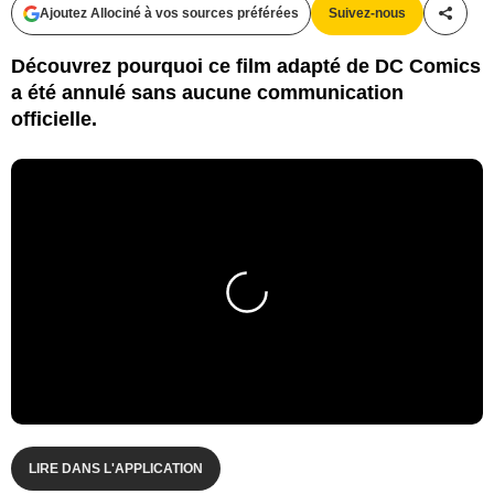
Ajoutez Allociné à vos sources préférées
Suivez-nous
Partag
Découvrez pourquoi ce film adapté de DC Comics
a été annulé sans aucune communication
officielle.
LIRE DANS L'APPLICATION