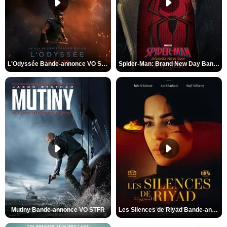
L'Odyssée Bande-annonce VO STFR
Spider-Man: Brand New Day Bande-annonce VO STFR
Mutiny Bande-annonce VO STFR
Les Silences de Riyad Bande-annonce VO STFR