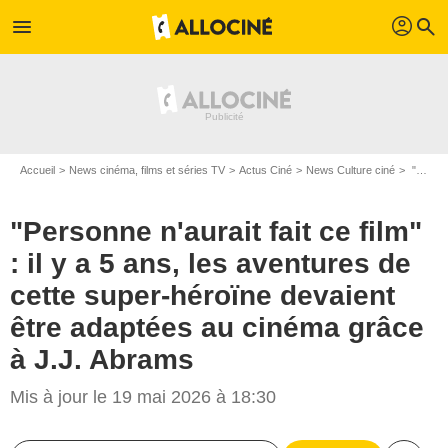
profil
menu
search
Accueil
News cinéma, films et séries TV
Actus Ciné
News Culture ciné
"Personne n'aurait fait ce film" : il y a 5 ans, les aventures de cette super-héroïne devaient être adaptées au cinéma grâce à J.J. Abrams
"Personne n'aurait fait ce film"
: il y a 5 ans, les aventures de
cette super-héroïne devaient
être adaptées au cinéma grâce
à J.J. Abrams
Mis à jour le 19 mai 2026 à 18:30