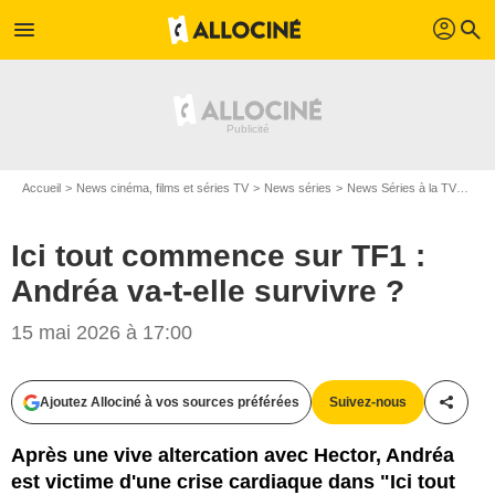
profil
menu
search
Accueil
News cinéma, films et séries TV
News séries
News Séries à la TV
Ici 
Ici tout commence sur TF1 :
Andréa va-t-elle survivre ?
15 mai 2026 à 17:00
Ajoutez Allociné à vos sources préférées
Suivez-nous
Partag
Après une vive altercation avec Hector, Andréa
est victime d'une crise cardiaque dans "Ici tout