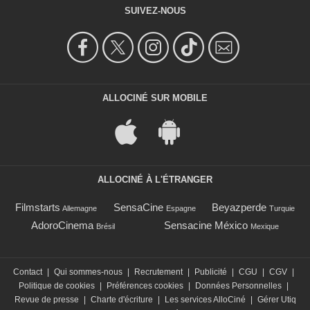
SUIVEZ-NOUS
ALLOCINÉ SUR MOBILE
ALLOCINÉ À L'ÉTRANGER
Filmstarts
SensaCine
Beyazperde
Allemagne
Espagne
Turquie
AdoroCinema
Sensacine México
Brésil
Mexique
Contact
|
Qui sommes-nous
|
Recrutement
|
Publicité
|
CGU
|
CGV
|
Politique de cookies
|
Préférences cookies
|
Données Personnelles
|
Revue de presse
|
Charte d'écriture
|
Les services AlloCiné
|
Gérer Utiq