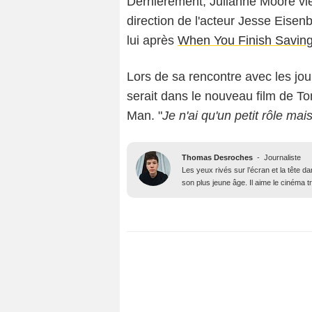
Dernièrement, Julianne Moore vi
direction de l'acteur Jesse Eisenb
lui après
When You Finish Saving
Lors de sa rencontre avec les jour
serait dans le nouveau film de T
Man. "
Je n'ai qu'un petit rôle ma
Thomas Desroches
-
Journaliste
Les yeux rivés sur l’écran et la tête 
son plus jeune âge. Il aime le cinéma t