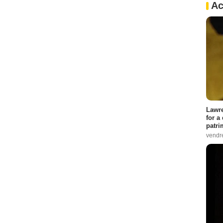
Ac
Lawre
for a
patri
vendre