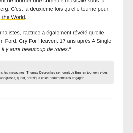
ent de tourner une comédie musicale sous la
erg. C'est la deuxième fois qu'elle tourne pour
 the World
.
nalistes, l'actrice a également révélé qu'elle
om Ford,
Cry For Heaven
, 17 ans après A Single
is il y aura beaucoup de robes
."
dans les magazines, Thomas Desroches se nourrit de films en tout genre dès
ransgressif, queer, horrifique et les documentaires engagés.