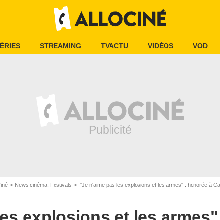
ÉRIES
STREAMING
TVACTU
VIDÉOS
VOD
OLIVIER BORDE
Ciné
News cinéma: Festivals
"Je n'aime pas les explosions et les armes" : honorée à Cannes, Jul
les explosions et les armes"