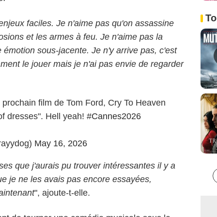
To
enjeux faciles. Je n'aime pas qu'on assassine
osions et les armes à feu. Je n'aime pas la
 émotion sous-jacente. Je n'y arrive pas, c'est
mment le jouer mais je n'ai pas envie de regarder
 prochain film de Tom Ford, Cry To Heaven
 of dresses". Hell yeah!
#Cannes2026
rayydog)
May 16, 2026
es que j'aurais pu trouver intéressantes il y a
e je ne les avais pas encore essayées,
aintenant
", ajoute-t-elle.