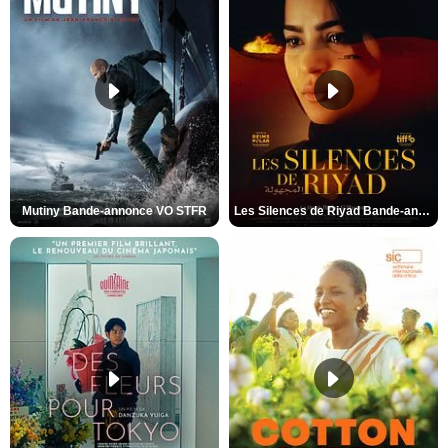
Mutiny Bande-annonce VO STFR
Les Silences de Riyad Bande-annonce VO STFR