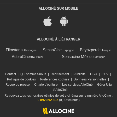
ALLOCINÉ SUR MOBILE
ALLOCINÉ À L'ÉTRANGER
Filmstarts
SensaCine
Beyazperde
Allemagne
Espagne
Turquie
AdoroCinema
Sensacine México
Brésil
Mexique
Contact
|
Qui sommes-nous
|
Recrutement
|
Publicité
|
CGU
|
CGV
|
Politique de cookies
|
Préférences cookies
|
Données Personnelles
|
Revue de presse
|
Charte d'écriture
|
Les services AlloCiné
|
Gérer Utiq
|
©AlloCiné
Retrouvez tous les horaires et infos de votre cinéma sur le numéro AlloCiné :
0 892 892 892
(0,90€/minute)