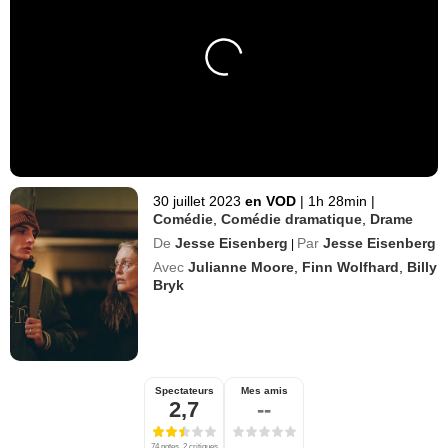
30 juillet 2023
en VOD
|
1h 28min
|
Comédie
,
Comédie dramatique
,
Drame
De
Jesse Eisenberg
Par
Jesse Eisenberg
|
Avec
Julianne Moore
,
Finn Wolfhard
,
Billy
Bryk
Spectateurs
Mes amis
2,7
--
74 notes, 2 critiques