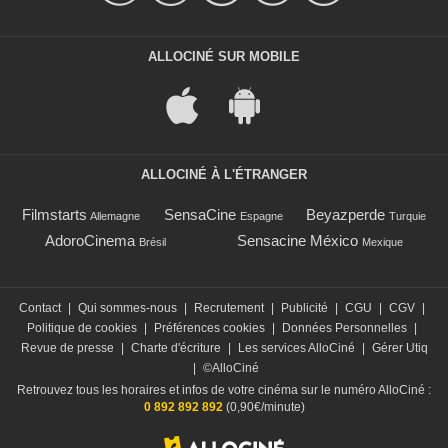
ALLOCINÉ SUR MOBILE
ALLOCINÉ À L'ÉTRANGER
Filmstarts
SensaCine
Beyazperde
Allemagne
Espagne
Turquie
AdoroCinema
Sensacine México
Brésil
Mexique
Contact
|
Qui sommes-nous
|
Recrutement
|
Publicité
|
CGU
|
CGV
|
Politique de cookies
|
Préférences cookies
|
Données Personnelles
|
Revue de presse
|
Charte d'écriture
|
Les services AlloCiné
|
Gérer Utiq
|
©AlloCiné
Retrouvez tous les horaires et infos de votre cinéma sur le numéro AlloCiné :
0 892 892 892
(0,90€/minute)