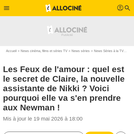
profil
menu
search
Accueil
News cinéma, films et séries TV
News séries
News Séries à la TV
Les 
Les Feux de l'amour : quel est
le secret de Claire, la nouvelle
assistante de Nikki ? Voici
pourquoi elle va s'en prendre
aux Newman !
Mis à jour le 19 mai 2026 à 18:00