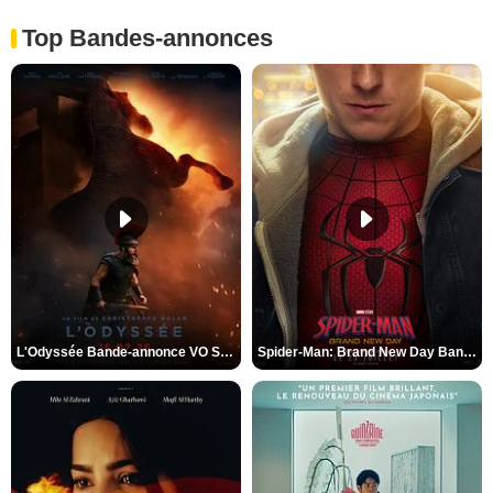
Top Bandes-annonces
L'Odyssée Bande-annonce VO STFR
Spider-Man: Brand New Day Bande-annonce VO STFR