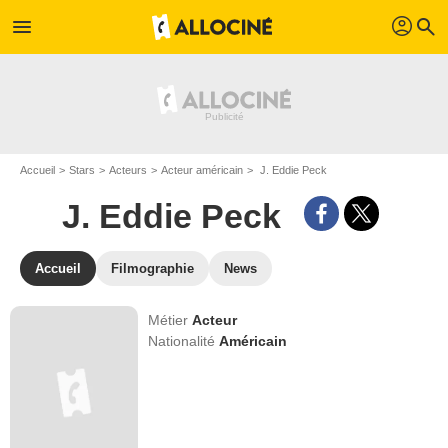
profil
menu
search
Accueil
Stars
Acteurs
Acteur américain
J. Eddie Peck
J. Eddie Peck
Accueil
Filmographie
News
Métier
Acteur
Nationalité
Américain