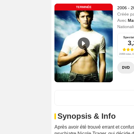
TERMINÉE
2006 - 
Créée p
Avec
Mat
Nationali
Specta
3,
24468 notes, 4
DVD
Synopsis & Info
Après avoir été trouvé errant et confus
psychiatre Nicole Trager, qui décide 