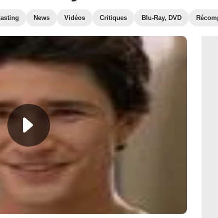
asting
News
Vidéos
Critiques
Blu-Ray, DVD
Récom