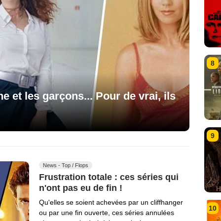
8
ne et les garçons... Pour de vrai, ils
9
News - Top / Flops
Frustration totale : ces séries qui
n'ont pas eu de fin !
Qu'elles se soient achevées par un cliffhanger
10
ou par une fin ouverte, ces séries annulées