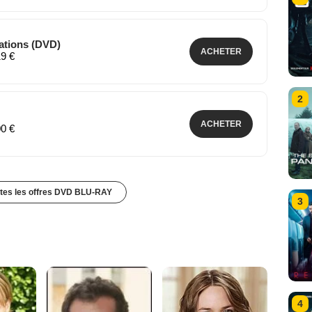
lations (DVD)
ACHETER
19 €
2
ACHETER
00 €
utes les offres DVD BLU-RAY
3
4