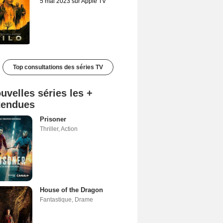
5 mai 2023 sur Apple TV
Top consultations des séries TV
uvelles séries les +
tendues
Prisoner
Thriller
,
Action
House of the Dragon
Fantastique
,
Drame