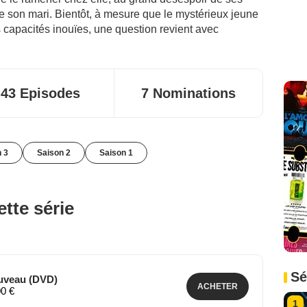
e son mari. Bientôt, à mesure que le mystérieux jeune
 capacités inouïes, une question revient avec
43 Episodes
7 Nominations
n 3
Saison 2
Saison 1
tte série
Sé
ouveau (DVD)
ACHETER
00 €
1