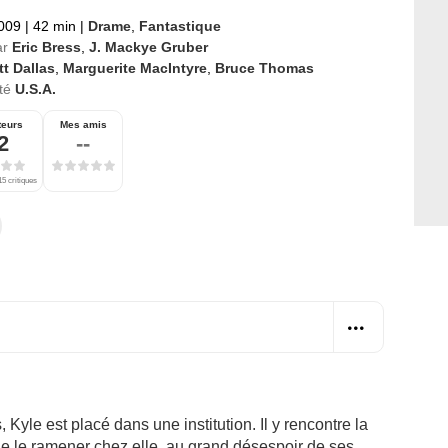
2009
|
42 min
|
Drame
,
Fantastique
ar
Eric Bress
,
J. Mackye Gruber
t Dallas
,
Marguerite MacIntyre
,
Bruce Thomas
té
U.S.A.
teurs
Mes amis
2
--
15 critiques
, Kyle est placé dans une institution. Il y rencontre la
de le ramener chez elle, au grand désespoir de ses