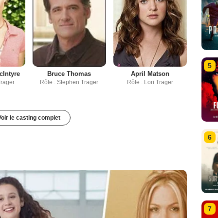
5
cIntyre
Bruce Thomas
April Matson
Trager
Rôle : Stephen Trager
Rôle : Lori Trager
Voir le casting complet
6
7