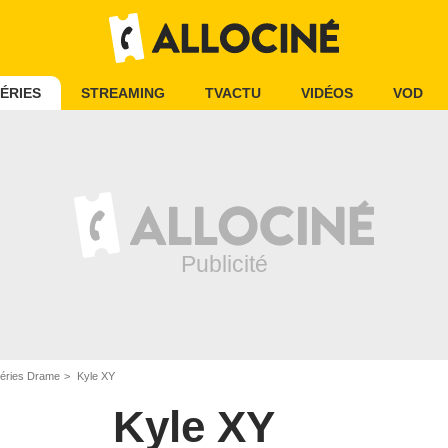
ÉRIES
STREAMING
TVACTU
VIDÉOS
VOD
éries Drame
Kyle XY
Kyle XY