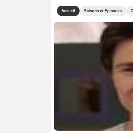
Accueil
Saisons et Episodes
C