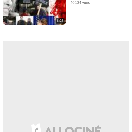
40 134 vues
6:27