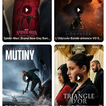
Spider-Man: Brand New Day Bande-annonce VO STFR
L'Odyssée Bande-annonce VO STFR