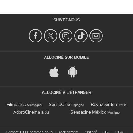
SUIVEZ-NOUS
ALLOCINÉ SUR MOBILE
ALLOCINÉ À L'ÉTRANGER
Filmstarts
SensaCine
Beyazperde
Allemagne
Espagne
Turquie
AdoroCinema
Sensacine México
Brésil
Mexique
Contact
|
Qui sommes-nous
|
Recrutement
|
Publicité
|
CGU
|
CGV
|