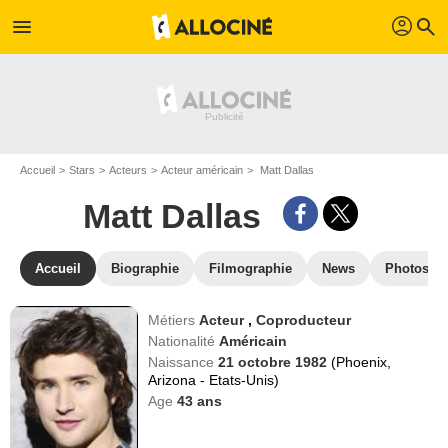
profil
menu
search
Accueil
Stars
Acteurs
Acteur américain
Matt Dallas
Matt Dallas
Accueil
Biographie
Filmographie
News
Photos
Métiers
Acteur
,
Coproducteur
Nationalité
Américain
Naissance
21 octobre 1982
(Phoenix,
Arizona - Etats-Unis)
Age
43
ans