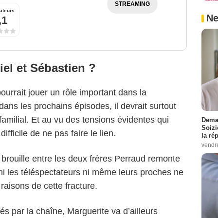
STREAMING
ateurs
Ne
,1
iel et Sébastien ?
ourrait jouer un rôle important dans la
 dans les prochains épisodes, il devrait surtout
familial. Et au vu des tensions évidentes qui
Demai
Soizi
ifficile de ne pas faire le lien.
la ré
vendr
a brouille entre les deux frères Perraud remonte
ni les téléspectateurs ni même leurs proches ne
raisons de cette fracture.
lés par la chaîne, Marguerite va d’ailleurs