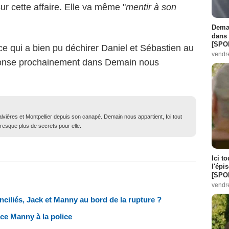
sur cette affaire. Elle va même "
mentir à son
Demai
dans 
[SPO
ce qui a bien pu déchirer Daniel et Sébastien au
vendr
éponse prochainement dans Demain nous
lvières et Montpellier depuis son canapé. Demain nous appartient, Ici tout
resque plus de secrets pour elle.
Ici t
l'épi
[SPO
vendr
nciliés, Jack et Manny au bord de la rupture ?
ce Manny à la police