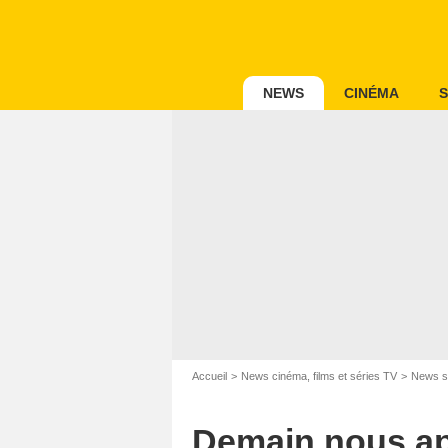
NEWS
CINÉMA
S
Accueil
News cinéma, films et séries TV
News s
Demain nous app