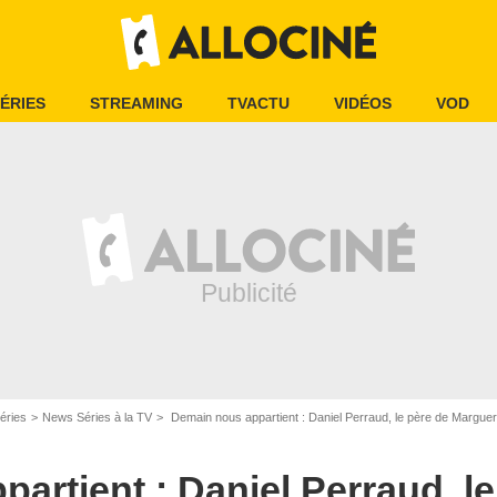
ÉRIES
STREAMING
TVACTU
VIDÉOS
VOD
éries
News Séries à la TV
Demain nous appartient : Daniel Perraud, le père de Marguerite e
artient : Daniel Perraud, le