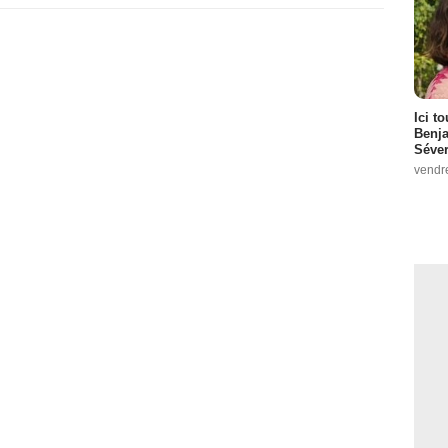
Ici t
Benj
Séver
vendr