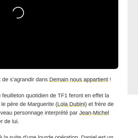
nt de s’agrandir dans
Demain nous appartient
!
 feuilleton quotidien de TF1 feront en effet la
le père de Marguerite (
Lola Dubini
) et frère de
uveau personnage interprété par
Jean-Michel
r de lui.
 à la suite d’une lourde opération, Daniel est un