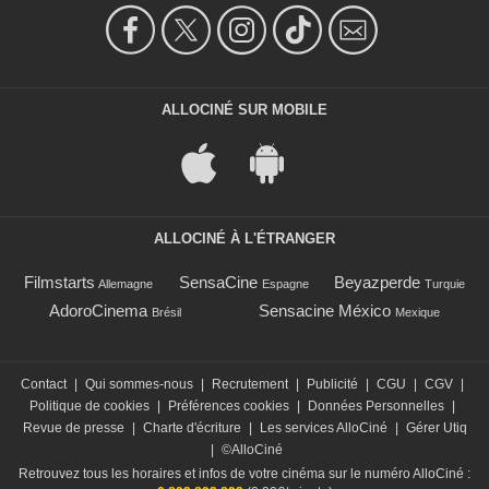
ALLOCINÉ SUR MOBILE
ALLOCINÉ À L'ÉTRANGER
Filmstarts
SensaCine
Beyazperde
Allemagne
Espagne
Turquie
AdoroCinema
Sensacine México
Brésil
Mexique
Contact
|
Qui sommes-nous
|
Recrutement
|
Publicité
|
CGU
|
CGV
|
Politique de cookies
|
Préférences cookies
|
Données Personnelles
|
Revue de presse
|
Charte d'écriture
|
Les services AlloCiné
|
Gérer Utiq
|
©AlloCiné
Retrouvez tous les horaires et infos de votre cinéma sur le numéro AlloCiné :