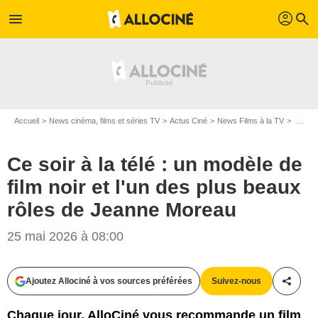
profil
menu
search
Accueil
News cinéma, films et séries TV
Actus Ciné
News Films à la TV
Ce soir à la télé : un modèle de film noir et l'un des plus beaux rôles de Jeanne Moreau
Ce soir à la télé : un modèle de
film noir et l'un des plus beaux
rôles de Jeanne Moreau
25 mai 2026 à 08:00
Ajoutez Allociné à vos sources préférées
Suivez-nous
Partag
Chaque jour, AlloCiné vous recommande un film