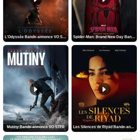
L'Odyssée Bande-annonce VO STFR
Spider-Man: Brand New Day Bande-annonce VO STFR
Mutiny Bande-annonce VO STFR
Les Silences de Riyad Bande-annonce VO STFR