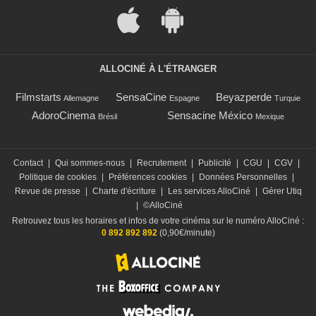
ALLOCINÉ À L'ÉTRANGER
Filmstarts
SensaCine
Beyazperde
Allemagne
Espagne
Turquie
AdoroCinema
Sensacine México
Brésil
Mexique
Contact
|
Qui sommes-nous
|
Recrutement
|
Publicité
|
CGU
|
CGV
|
Politique de cookies
|
Préférences cookies
|
Données Personnelles
|
Revue de presse
|
Charte d'écriture
|
Les services AlloCiné
|
Gérer Utiq
|
©AlloCiné
Retrouvez tous les horaires et infos de votre cinéma sur le numéro AlloCiné :
0 892 892 892
(0,90€/minute)