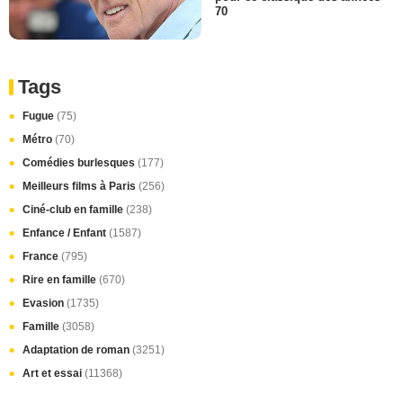
70
Tags
Fugue
(75)
Métro
(70)
Comédies burlesques
(177)
Meilleurs films à Paris
(256)
Ciné-club en famille
(238)
Enfance / Enfant
(1587)
France
(795)
Rire en famille
(670)
Evasion
(1735)
Famille
(3058)
Adaptation de roman
(3251)
Art et essai
(11368)