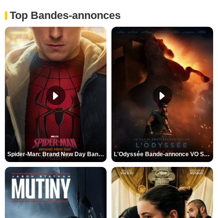
Top Bandes-annonces
Spider-Man: Brand New Day Bande-annonce VO STFR
L'Odyssée Bande-annonce VO STFR