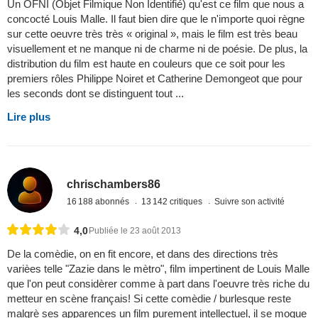
Un OFNI (Objet Filmique Non Identifié) qu'est ce film que nous a
concocté Louis Malle. Il faut bien dire que le n'importe quoi règne
sur cette oeuvre très très « original », mais le film est très beau
visuellement et ne manque ni de charme ni de poésie. De plus, la
distribution du film est haute en couleurs que ce soit pour les
premiers rôles Philippe Noiret et Catherine Demongeot que pour
les seconds dont se distinguent tout ...
Lire plus
chrischambers86
16 188 abonnés
13 142 critiques
Suivre son activité
4,0
Publiée le 23 août 2013
De la comèdie, on en fit encore, et dans des directions très
varièes telle "Zazie dans le mètro", film impertinent de Louis Malle
que l'on peut considèrer comme à part dans l'oeuvre très riche du
metteur en scène français! Si cette comèdie / burlesque reste
malgrè ses apparences un film purement intellectuel, il se moque