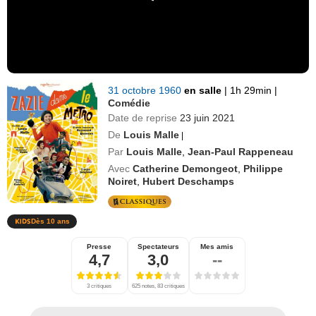
31 octobre 1960
en salle
|
1h 29min
|
Comédie
Date de reprise
23 juin 2021
De
Louis Malle
|
Par
Louis Malle
,
Jean-Paul Rappeneau
Avec
Catherine Demongeot
,
Philippe
Noiret
,
Hubert Deschamps
Dès 10 ans
Presse
Spectateurs
Mes amis
4,7
3,0
--
3 critiques
625 notes, 83 critiques