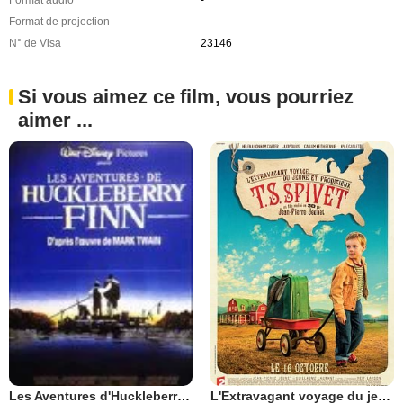
Format audio
-
Format de projection
-
N° de Visa
23146
Si vous aimez ce film, vous pourriez
aimer ...
L'Extravagant voyage du jeune et prodigieux T.S. Spivet
Les Aventures d'Huckleberry Finn