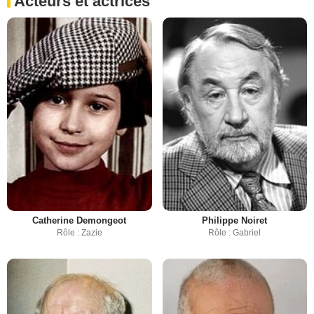
Acteurs et actrices
Catherine Demongeot
Philippe Noiret
Rôle : Zazie
Rôle : Gabriel