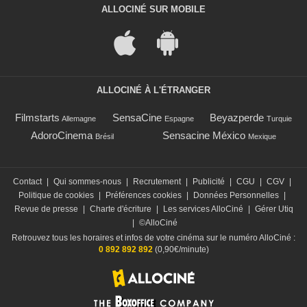
ALLOCINÉ SUR MOBILE
ALLOCINÉ À L'ÉTRANGER
Filmstarts
SensaCine
Beyazperde
Allemagne
Espagne
Turquie
AdoroCinema
Sensacine México
Brésil
Mexique
Contact
|
Qui sommes-nous
|
Recrutement
|
Publicité
|
CGU
|
CGV
|
Politique de cookies
|
Préférences cookies
|
Données Personnelles
|
Revue de presse
|
Charte d'écriture
|
Les services AlloCiné
|
Gérer Utiq
|
©AlloCiné
Retrouvez tous les horaires et infos de votre cinéma sur le numéro AlloCiné :
0 892 892 892
(0,90€/minute)