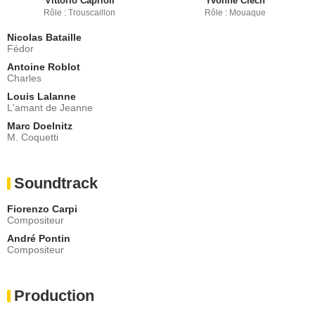
Vittorio Caprioli
Yvonne Clech
Rôle : Trouscaillon
Rôle : Mouaque
Nicolas Bataille
Fédor
Antoine Roblot
Charles
Louis Lalanne
L'amant de Jeanne
Marc Doelnitz
M. Coquetti
Soundtrack
Fiorenzo Carpi
Compositeur
André Pontin
Compositeur
Production